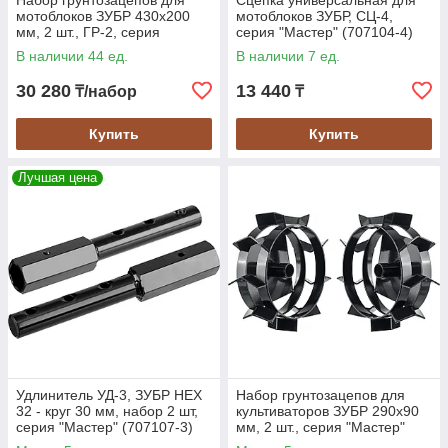
Набор грунтозацепов для
Сцепка универсальная для
мотоблоков ЗУБР 430х200
мотоблоков ЗУБР, СЦ-4,
мм, 2 шт., ГР-2, серия
серия "Мастер" (707104-4)
"Мастер" (707105-2)
В наличии 44 ед.
В наличии 7 ед.
30 280
13 440
₸/набор
₸
Купить
Купить
Лучшая цена
Преимущества покупки у компании СиОзон
Трейд
Широкий ассортимент
: Мы предлагаем
разнообразие навесного оборудования для
мотоблоков и культиваторов, удовлетворяющее любые
потребности и задачи.
Высокое качество
: Все наши товары изготовлены
из прочных и долговечных материалов, что
Удлинитель УД-3, ЗУБР HEX
Набор грунтозацепов для
гарантирует надежность и длительный срок службы.
32 - круг 30 мм, набор 2 шт,
культиваторов ЗУБР 290х90
серия "Мастер" (707107-3)
мм, 2 шт., серия "Мастер"
Конкурентные цены
: Мы предлагаем продукцию по
(ГР-1 707105-1)