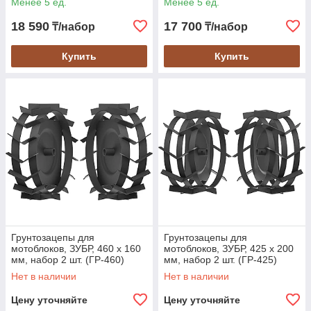
Менее 5 ед.
Менее 5 ед.
привлекательным ценам, что делает наш ассортимент
доступным для широкого круга покупателей.
18 590
17 700
₸/набор
₸/набор
Профессиональная консультация
: Наши
специалисты всегда готовы помочь вам с выбором и
Купить
Купить
ответить на все вопросы, связанные с навесным
оборудованием.
Быстрая доставка
:
Мы обеспечиваем оперативную
доставку заказов по Алматы и всей Казахстану, чтобы
вы могли начать использовать новое оборудование в
кратчайшие сроки.
Навесное оборудование для мотоблоков и культиваторов от
компании СиОзон Трейд — это надежный выбор для тех, кто
стремится повысить эффективность и производительность
своего сельскохозяйственного труда. Закажите у нас
грунтозацепы, удлинители, универсальные сцепки и
картофелевыкапыватели уже сегодня и ощутите
преимущества качественной техники!
Грунтозацепы для
Грунтозацепы для
мотоблоков, ЗУБР, 460 х 160
мотоблоков, ЗУБР, 425 х 200
мм, набор 2 шт. (ГР-460)
мм, набор 2 шт. (ГР-425)
Нет в наличии
Нет в наличии
Цену уточняйте
Цену уточняйте