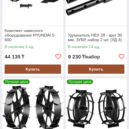
Комплект навесного
оборудования HYUNDAI S
Удлинитель HEX 28 - круг 30
600
мм, ЗУБР, набор 2 шт. (УД-3)
В наличии 5 ед.
В наличии 14 ед.
Удлинитель для мотоблоков
44 135
9 230
₸
₸/набор
Удлинитель для мотоблоков — это идеальное решение для
расширения функциональных возможностей вашего
Купить
Купить
мотоблока. Он позволяет использовать дополнительные
навесные агрегаты, что значительно увеличивает спектр
Лучшая цена
Лучшая цена
выполняемых работ. Наши удлинители изготовлены из
прочных материалов, обеспечивающих надежность и
долговечность конструкции.
Сцепка универсальная для мотоблоков
Универсальная сцепка для мотоблоков предназначена для
крепления различных навесных агрегатов и оборудования.
Она отличается высокой прочностью и надежностью,
обеспечивая надежное соединение и легкость установки. С