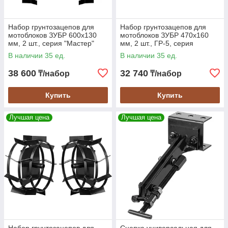
помощью нашей универсальной сцепки вы сможете легко и
быстро сменять навесное оборудование, повышая
Набор грунтозацепов для
Набор грунтозацепов для
производительность и удобство работы.
мотоблоков ЗУБР 600х130
мотоблоков ЗУБР 470х160
Картофелевыкапыватель без сцепки
мм, 2 шт., серия "Мастер"
мм, 2 шт., ГР-5, серия
ГР-8 (707105-8)
"Мастер" (707105-5)
В наличии 35 ед.
В наличии 35 ед.
Картофелевыкапыватель без сцепки — это эффективное
оборудование для быстрого и качественного выкапывания
38 600
32 740
₸/набор
₸/набор
картофеля. Он позволяет значительно сократить время и
усилия, затрачиваемые на уборку урожая. Наши
Купить
Купить
картофелевыкапыватели обладают высокой
производительностью и надежностью, что делает их
отличным выбором для любого фермерского хозяйства.
Лучшая цена
Лучшая цена