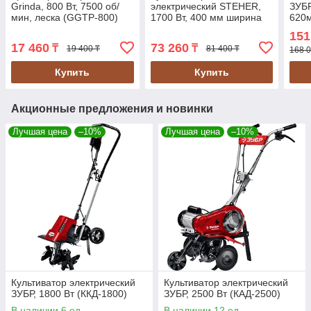
Grinda, 800 Вт, 7500 об/
электрический STEHER,
ЗУБР
мин, леска (GGTP-800)
1700 Вт, 400 мм ширина
620м
обработки, 1 скорость
151
(EK-1700)
17 460
73 260
₸
₸
19 400 ₸
81 400 ₸
168 0
Купить
Купить
Акционные предложения и новинки
Лучшая цена
–10%
Лучшая цена
–10%
Культиватор электрический
Культиватор электрический
ЗУБР, 1800 Вт (ККД-1800)
ЗУБР, 2500 Вт (КАД-2500)
В наличии 6 ед.
В наличии 12 ед.