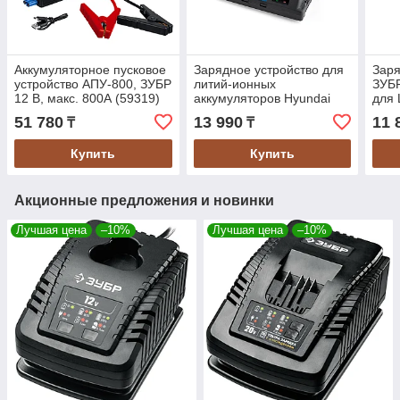
Аккумуляторное пусковое
Зарядное устройство для
Заря
устройство АПУ-800, ЗУБР
литий-ионных
ЗУБР
12 В, макс. 800А (59319)
аккумуляторов Hyundai
для 
HYCH 2002
сери
51 780
13 990
11 
₸
₸
18)
Купить
Купить
Акционные предложения и новинки
Лучшая цена
–10%
Лучшая цена
–10%