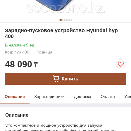
Зарядно-пусковое устройство Hyundai hyp
400
В наличии 5 ед.
Код: hyp 400
Розница
48 090
₸
Купить
Описание
Характеристики
Доставка
Оплата
Усл
Описание
Это компактное и мощное устройство для запуска
автомобиля, сочетающее в себе функции литий- ионного