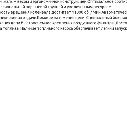
и, малым весом и эргономичной конструкцией.Оптимальное соот
ессиональной поршневой группой и увеличенным ресурсом
рость вращения коленвала достигает 11000 об. / Мин.Автоматичес
озникновения отдачи.Боковое натяжение цепи. Специальный боково
яжения цепи.Быстросъемное крепления воздушного фильтра. Досту
 топлива. Наличие топливного насоса обеспечивает легкий запуск