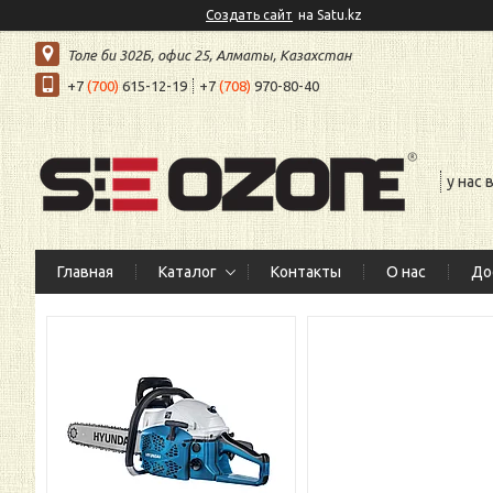
Создать сайт
на Satu.kz
Толе би 302Б, офис 25, Алматы, Казахстан
+7
(700)
615-12-19
+7
(708)
970-80-40
у нас
Главная
Каталог
Контакты
О нас
До