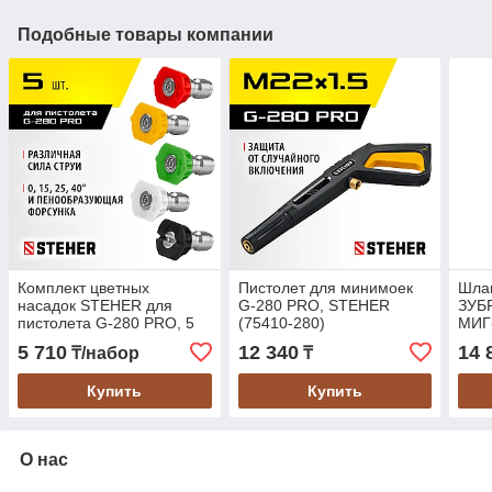
Подобные товары компании
Комплект цветных
Пистолет для минимоек
Шлан
насадок STEHER для
G-280 PRO, STEHER
ЗУБР
пистолета G-280 PRO, 5
(75410-280)
МИГ-
шт (75408-280-5)
"Про
5 710
12 340
14 
₸/набор
₸
280-
Купить
Купить
О нас