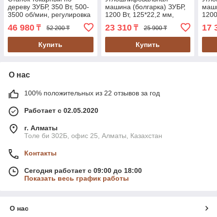
дереву ЗУБР, 350 Вт, 500-
машина (болгарка) ЗУБР,
маши
3500 об/мин, регулировка
1200 Вт, 125*22,2 мм,
1200
оборотов (ЗСТД-350-330)
серия "Профессионал"
(УШ
46 980
23 310
17 
₸
₸
52 200 ₸
25 900 ₸
(УШМ-П125-1200 ЭПСТ)
Купить
Купить
О нас
100% положительных из 22 отзывов за год
Работает с 02.05.2020
г. Алматы
Толе би 302Б, офис 25, Алматы, Казахстан
Контакты
Сегодня работает с 09:00 до 18:00
Показать весь график работы
О нас