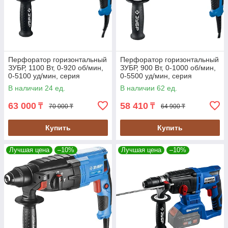
Перфоратор горизонтальный
Перфоратор горизонтальный
ЗУБР, 1100 Вт, 0-920 об/мин,
ЗУБР, 900 Вт, 0-1000 об/мин,
0-5100 уд/мин, серия
0-5500 уд/мин, серия
"Профессионал" (ЗП-32-1100
"Профессионал" (ЗП-30-900
В наличии 24 ед.
В наличии 62 ед.
К)
К)
63 000
58 410
₸
₸
70 000 ₸
64 900 ₸
Купить
Купить
Лучшая цена
–10%
Лучшая цена
–10%