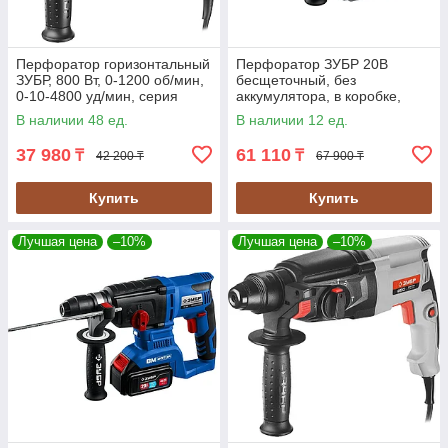
Перфоратор горизонтальный
Перфоратор ЗУБР 20В
ЗУБР, 800 Вт, 0-1200 об/мин,
бесщеточный, без
0-10-4800 уд/мин, серия
аккумулятора, в коробке,
"Профессионал" (ЗП-26-800
серия "Профессионал" (PB-
В наличии 48 ед.
В наличии 12 ед.
К)
260)
37 980
61 110
₸
₸
42 200 ₸
67 900 ₸
Купить
Купить
Лучшая цена
–10%
Лучшая цена
–10%