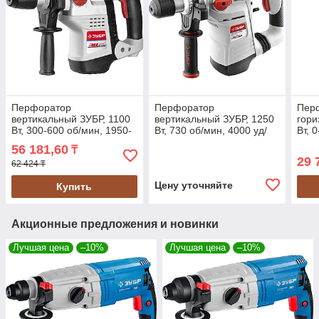
Перфоратор
Перфоратор
Пер
вертикальный ЗУБР, 1100
вертикальный ЗУБР, 1250
гори
Вт, 300-600 об/мин, 1950-
Вт, 730 об/мин, 4000 уд/
Вт, 
3900 уд/мин, SDS Max
мин (ЗПВ-32-1250 ЭВК)
уд/м
56 181,60
₸
(ЗПМ-38-1100 ЭК)
29 
62 424 ₸
Цену уточняйте
Купить
Акционные предложения и новинки
Лучшая цена
–10%
Лучшая цена
–10%