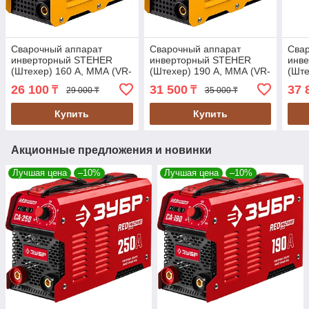
Сварочный аппарат
Сварочный аппарат
Сва
инверторный STEHER
инверторный STEHER
инв
(Штехер) 160 А, ММА (VR-
(Штехер) 190 А, ММА (VR-
(Ште
160)
190)
220)
26 100
31 500
37 
₸
₸
29 000 ₸
35 000 ₸
Купить
Купить
Акционные предложения и новинки
Лучшая цена
–10%
Лучшая цена
–10%