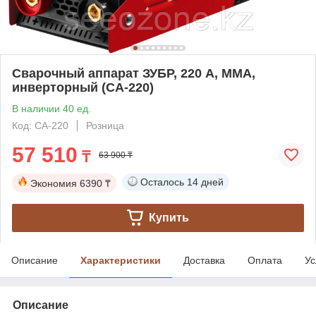
Сварочный аппарат ЗУБР, 220 А, MMA,
инверторный (СА-220)
В наличии 40 ед.
Код: СА-220
Розница
57 510
₸
63 900 ₸
Осталось
14 дней
Экономия
6390 ₸
Купить
Описание
Характеристики
Доставка
Оплата
Ус
Описание