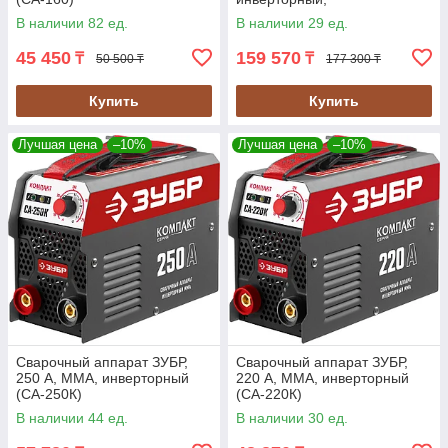
полуавтоматический
В наличии 82 ед.
В наличии 29 ед.
(ПС-200)
45 450
159 570
₸
₸
50 500 ₸
177 300 ₸
Купить
Купить
Лучшая цена
–10%
Лучшая цена
–10%
Сварочный аппарат ЗУБР,
Сварочный аппарат ЗУБР,
250 А, MMA, инверторный
220 А, MMA, инверторный
(СА-250К)
(СА-220К)
В наличии 44 ед.
В наличии 30 ед.