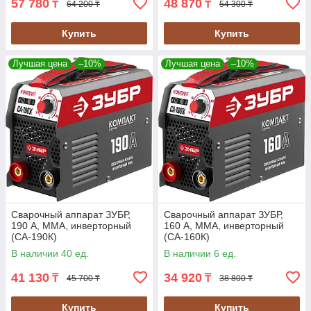
57 780
48 870
₸
₸
64 200 ₸
54 300 ₸
Купить
Купить
Лучшая цена
–10%
Лучшая цена
–10%
Сварочный аппарат ЗУБР,
Сварочный аппарат ЗУБР,
190 А, MMA, инверторный
160 А, MMA, инверторный
(СА-190К)
(СА-160К)
В наличии 40 ед.
В наличии 6 ед.
41 130
34 920
₸
₸
45 700 ₸
38 800 ₸
Купить
Купить