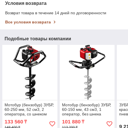
Условия возврата
Возврат товара в течение 14 дней по договоренности
Все условия возврата
Подобные товары компании
Мотобур (бензобур) ЗУБР,
Мотобур (бензобур) ЗУБР,
ЗУБР
60-250 мм, 52 см3, 2
60-150 мм, 43 см3, 1
крас
оператора, со шнеком
оператор, без шнека
пнев
(МБ2-250 Н)
(МБ1-150)
бачк
133 560
101 880
₸
₸
1.3)
9 2
148 400 ₸
113 200 ₸