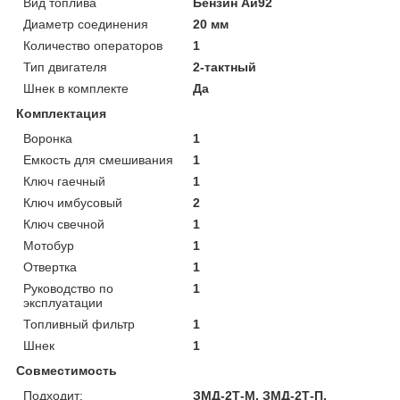
Вид топлива
Бензин Аи92
Диаметр соединения
20 мм
Количество операторов
1
Тип двигателя
2-тактный
Шнек в комплекте
Да
Комплектация
Воронка
1
Емкость для смешивания
1
Ключ гаечный
1
Ключ имбусовый
2
Ключ свечной
1
Мотобур
1
Отвертка
1
Руководство по
1
эксплуатации
Топливный фильтр
1
Шнек
1
Совместимость
Подходит:
ЗМД-2Т-М, ЗМД-2Т-П.