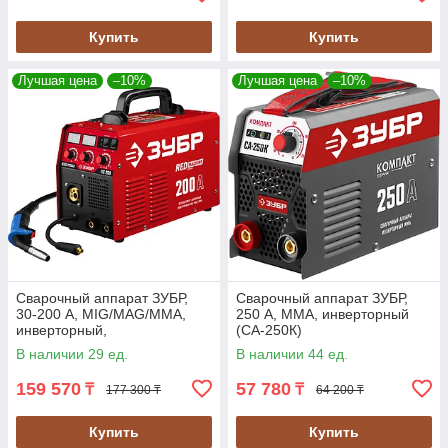
Купить
Купить
Лучшая цена
–10%
Лучшая цена
–10%
Сварочный аппарат ЗУБР,
Сварочный аппарат ЗУБР,
30-200 А, MIG/MAG/MMA,
250 А, MMA, инверторный
инверторный,
(СА-250К)
полуавтоматический
В наличии 29 ед.
В наличии 44 ед.
(ПС-200)
159 570
57 780
₸
₸
177 300 ₸
64 200 ₸
Купить
Купить