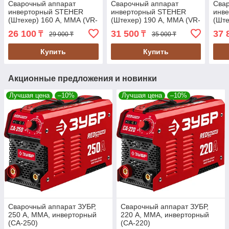
Сварочный аппарат
Сварочный аппарат
Сва
инверторный STEHER
инверторный STEHER
инв
(Штехер) 160 А, ММА (VR-
(Штехер) 190 А, ММА (VR-
(Ште
160)
190)
220)
26 100
31 500
37 
₸
₸
29 000 ₸
35 000 ₸
Купить
Купить
Акционные предложения и новинки
Лучшая цена
–10%
Лучшая цена
–10%
Сварочный аппарат ЗУБР,
Сварочный аппарат ЗУБР,
250 А, MMA, инверторный
220 А, MMA, инверторный
(СА-250)
(СА-220)