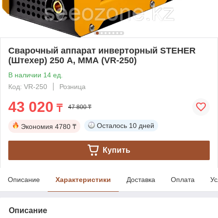
Сварочный аппарат инверторный STEHER
(Штехер) 250 А, ММА (VR-250)
В наличии 14 ед.
Код: VR-250
Розница
43 020
₸
47 800 ₸
Осталось
10 дней
Экономия
4780 ₸
Купить
Описание
Характеристики
Доставка
Оплата
Ус
Описание