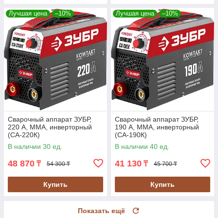
Лучшая цена
–10%
Лучшая цена
–10%
Сварочный аппарат ЗУБР,
Сварочный аппарат ЗУБР,
220 А, MMA, инверторный
190 А, MMA, инверторный
(СА-220К)
(СА-190К)
В наличии 30 ед.
В наличии 40 ед.
48 870
41 130
₸
₸
54 300 ₸
45 700 ₸
Купить
Купить
Показать ещё