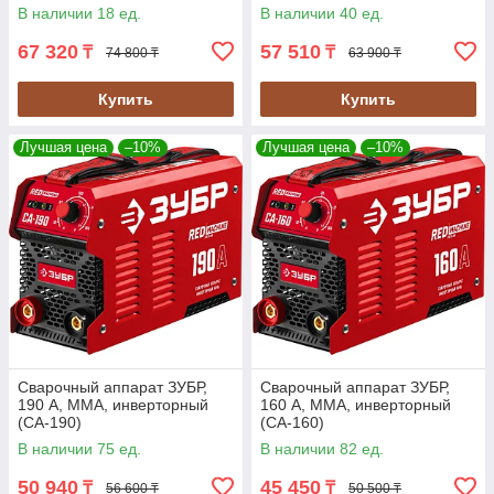
В наличии 18 ед.
В наличии 40 ед.
67 320
57 510
₸
₸
74 800 ₸
63 900 ₸
Купить
Купить
Лучшая цена
–10%
Лучшая цена
–10%
Сварочный аппарат ЗУБР,
Сварочный аппарат ЗУБР,
190 А, MMA, инверторный
160 А, MMA, инверторный
(СА-190)
(СА-160)
В наличии 75 ед.
В наличии 82 ед.
50 940
45 450
₸
₸
56 600 ₸
50 500 ₸