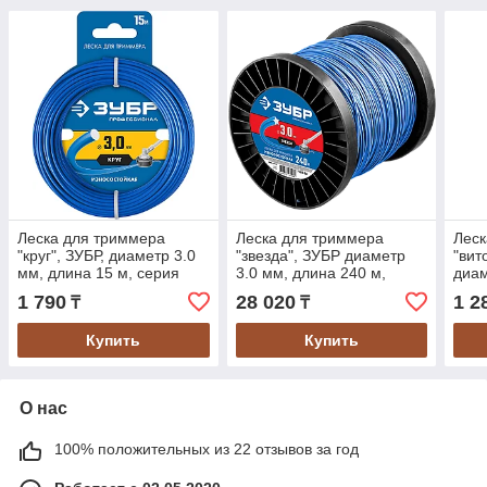
Леска для триммера
Леска для триммера
Леск
"круг", ЗУБР, диаметр 3.0
"звезда", ЗУБР диаметр
"вит
мм, длина 15 м, серия
3.0 мм, длина 240 м,
диам
"Профессионал" (71010-
серия "Профессионал"
м (7
1 790
28 020
1 2
₸
₸
3.0)
(71025-3.0)
Купить
Купить
О нас
100% положительных из 22 отзывов за год