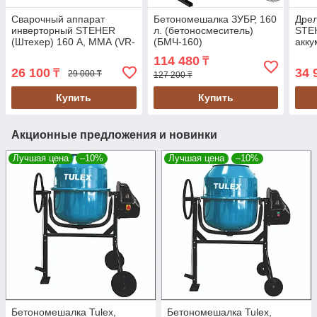
Сварочный аппарат
Бетономешалка ЗУБР, 160
Дрел
инверторный STEHER
л. (бетоносмеситель)
STEH
(Штехер) 160 А, ММА (VR-
(БМЧ-160)
акку
160)
кейс
114 480
₸
26 100
34 
₸
29 000 ₸
127 200 ₸
Купить
Купить
Акционные предложения и новинки
Лучшая цена
–10%
Лучшая цена
–10%
Бетономешалка Tulex,
Бетономешалка Tulex,