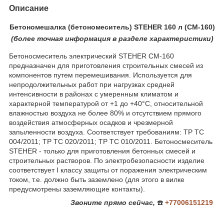
Описание
Бетономешалка (бетономеситель) STEHER 160 л (CM-160)
(более
точная ин
формация в разделе характеристики)
Бетоносмеситель электрический STEHER CM-160
предназначен для приготовления строительных смесей из
компонентов путем перемешивания. Используется для
непродолжительных работ при нагрузках средней
интенсивности в районах с умеренным климатом и
характерной температурой от +1 до +40°С, относительной
влажностью воздуха не более 80% и отсутствием прямого
воздействия атмосферных осадков и чрезмерной
запыленности воздуха. Соответствует требованиям: ТР ТС
004/2011; ТР ТС 020/2011; ТР ТС 010/2011. Бетоносмеситель
STEHER - только для приготовления бетонных смесей и
строительных растворов. По электробезопасности изделие
соответствует I классу защиты от поражения электрическим
током, т.е. должно быть заземлено (для этого в вилке
предусмотрены заземляющие контакты).
Звоните
прямо сейчас,
☎️
+77006151219