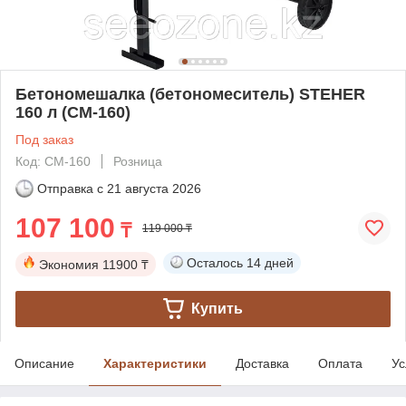
Бетономешалка (бетономеситель) STEHER
160 л (CM-160)
Под заказ
Код: CM-160
Розница
Отправка с
21 августа 2026
107 100
₸
119 000 ₸
Осталось
14 дней
Экономия
11900 ₸
Купить
Описание
Характеристики
Доставка
Оплата
Ус