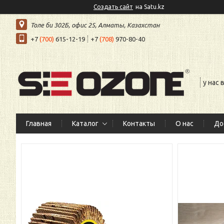
Создать сайт
на Satu.kz
Толе би 302Б, офис 25, Алматы, Казахстан
+7
(700)
615-12-19
+7
(708)
970-80-40
у нас
Главная
Каталог
Контакты
О нас
До