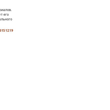
риалов.
т его
ального
6151219