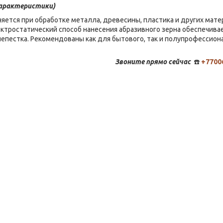
арактеристики)
ется при обработке металла, древесины, пластика и других мате
тростатический способ нанесения абразивного зерна обеспечивае
епестка. Рекомендованы как для бытового, так и полупрофессион
Звоните
прямо сейчас
☎️
+7700