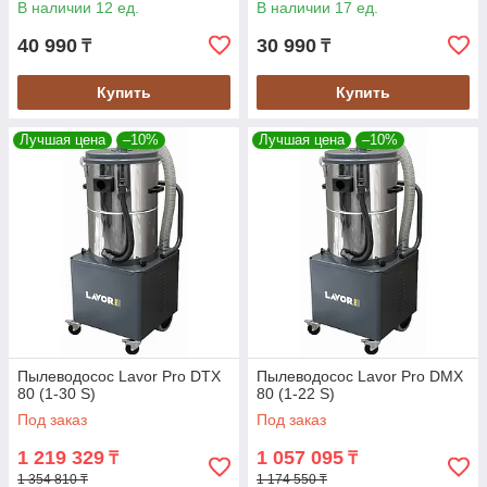
В наличии 12 ед.
В наличии 17 ед.
40 990
30 990
₸
₸
Купить
Купить
Лучшая цена
–10%
Лучшая цена
–10%
Пылеводосос Lavor Pro DTX
Пылеводосос Lavor Pro DMX
80 (1-30 S)
80 (1-22 S)
Под заказ
Под заказ
1 219 329
1 057 095
₸
₸
1 354 810 ₸
1 174 550 ₸