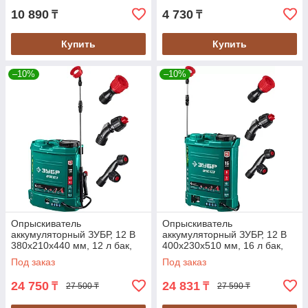
10 890
4 730
₸
₸
Купить
Купить
–10%
–10%
Опрыскиватель
Опрыскиватель
аккумуляторный ЗУБР, 12 В
аккумуляторный ЗУБР, 12 В
380х210х440 мм, 12 л бак,
400х230х510 мм, 16 л бак,
серия "Мастер" (ОПС-12)
серия "Мастер" (ОПС-16)
Под заказ
Под заказ
24 750
24 831
₸
₸
27 500 ₸
27 590 ₸