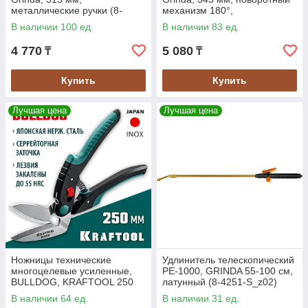
металлические ручки (8-
механизм 180°,
422003_z01)
пластмассовые ручки (8-
В наличии 100 ед.
В наличии 83 ед.
422015_z01)
4 770
5 080
₸
₸
Купить
Купить
Лучшая цена
Лучшая цена
Ножницы технические
Удлинитель телескопический
многоцелевые усиленные,
PE-1000, GRINDA 55-100 см,
BULLDOG, KRAFTOOL 250
латунный (8-4251-S_z02)
мм (23203)
В наличии 64 ед.
В наличии 31 ед.