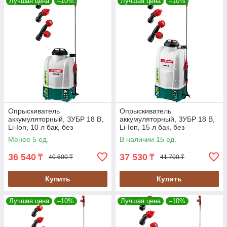
Лучшая цена
–10%
Лучшая цена
–10%
Опрыскиватель
Опрыскиватель
аккумуляторный, ЗУБР 18 В,
аккумуляторный, ЗУБР 18 В,
Li-Ion, 10 л бак, без
Li-Ion, 15 л бак, без
аккумулятора, серия
аккумулятора, серия
Менее 5 ед.
В наличии 15 ед.
"Мастер" (ОПЛ-10)
"Мастер" (ОПЛ-15)
36 540
37 530
₸
₸
40 600 ₸
41 700 ₸
Купить
Купить
Лучшая цена
–10%
Лучшая цена
–10%