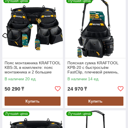
Лучшая цена
Лучшая цена
Пояс монтажника KRAFTOOL
Поясная сумка KRAFTOOL
KBS-3L в комплекте: пояс
KPB-20 с быстросъём
монтажника и 2 большие
FastClip, плечевой ремень,
сумки (38761)
20 карманов и петель,
В наличии 20 ед.
В наличии 14 ед.
320х310 мм (38767)
50 290
24 970
₸
₸
Купить
Купить
Лучшая цена
Лучшая цена