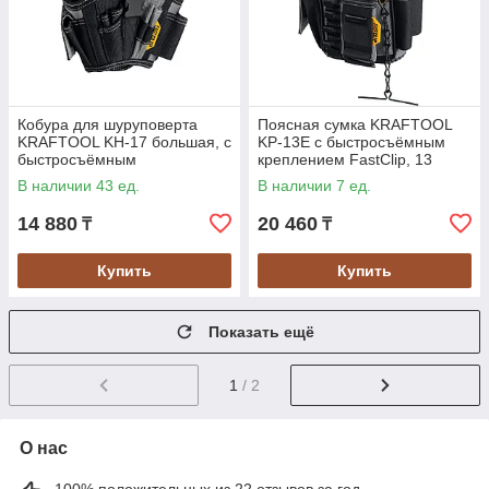
Кобура для шуруповерта
Поясная сумка KRAFTOOL
KRAFTOOL KH-17 большая, с
KP-13E с быстросъёмным
быстросъёмным
креплением FastClip, 13
креплением, FastClip, 17
карманов и петель, 280х200
В наличии 43 ед.
В наличии 7 ед.
карманов (38768)
мм (38772)
14 880
20 460
₸
₸
Купить
Купить
Показать ещё
1
/ 2
О нас