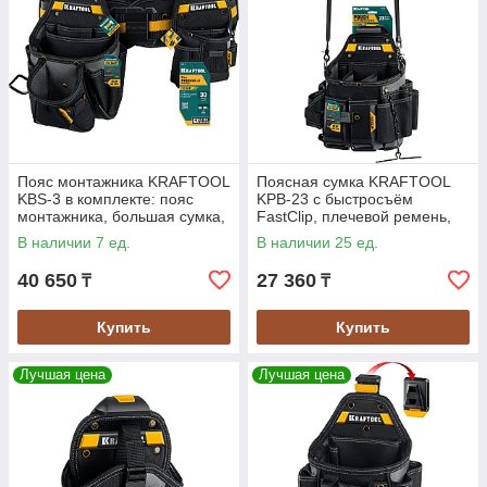
Пояс монтажника KRAFTOOL
Поясная сумка KRAFTOOL
KBS-3 в комплекте: пояс
KPB-23 с быстросъём
монтажника, большая сумка,
FastClip, плечевой ремень,
малая сумка (38762)
23 кармана и петли, 290х310
В наличии 7 ед.
В наличии 25 ед.
мм (38766)
40 650
27 360
₸
₸
Купить
Купить
Лучшая цена
Лучшая цена