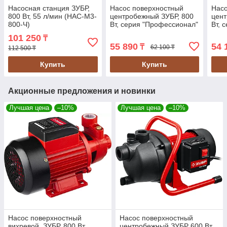
Насосная станция ЗУБР,
Насос поверхностный
Насо
800 Вт, 55 л/мин (НАС-М3-
центробежный ЗУБР, 800
цент
800-Ч)
Вт, серия "Профессионал"
Вт, 
(НПЦ-Т3-800)
(НПЦ
101 250
₸
55 890
54 
₸
62 100 ₸
112 500 ₸
Купить
Купить
Акционные предложения и новинки
Лучшая цена
–10%
Лучшая цена
–10%
Насос поверхностный
Насос поверхностный
вихревой, ЗУБР, 800 Вт,
центробежный ЗУБР 600 Вт,