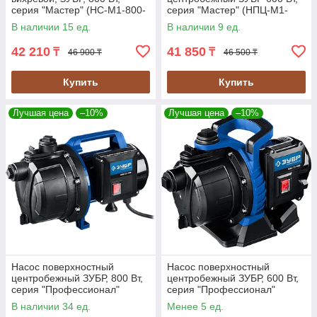
серия "Мастер" (НС-М1-800-
серия "Мастер" (НПЦ-М1-
Ч)
600)
В наличии 15 ед.
В наличии 9 ед.
42 210
41 850
₸
₸
46 900 ₸
46 500 ₸
Купить
Купить
Лучшая цена
–10%
Лучшая цена
–10%
Насос поверхностный
Насос поверхностный
центробежный ЗУБР, 800 Вт,
центробежный ЗУБР, 600 Вт,
серия "Профессионал"
серия "Профессионал"
(НПЦ-Т3-800)
(НПЦ-Т3-600)
В наличии 34 ед.
Менее 5 ед.