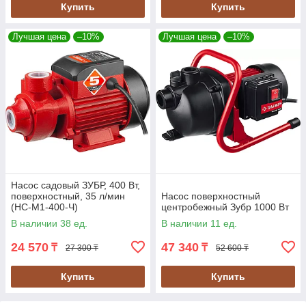
Купить
Купить
Лучшая цена
–10%
Лучшая цена
–10%
Насос садовый ЗУБР, 400 Вт,
поверхностный, 35 л/мин
Насос поверхностный
(НС-М1-400-Ч)
центробежный Зубр 1000 Вт
В наличии 38 ед.
В наличии 11 ед.
24 570
47 340
₸
₸
27 300 ₸
52 600 ₸
Купить
Купить