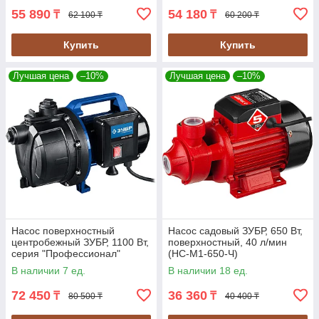
55 890
54 180
₸
₸
62 100 ₸
60 200 ₸
Купить
Купить
Лучшая цена
–10%
Лучшая цена
–10%
Насос поверхностный
Насос садовый ЗУБР, 650 Вт,
центробежный ЗУБР, 1100 Вт,
поверхностный, 40 л/мин
серия "Профессионал"
(НС-М1-650-Ч)
(НПЦ-Т3-1100)
В наличии 7 ед.
В наличии 18 ед.
72 450
36 360
₸
₸
80 500 ₸
40 400 ₸