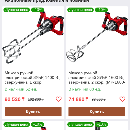
Акционные предложения и новинки
Лучшая цена
–10%
Лучшая цена
–10%
Миксер ручной
Миксер ручной
электрический ЗУБР, 1400 Вт,
электрический ЗУБР, 1600 Вт,
сверху-вниз, 1 скор.
вверх-вниз, 2 скор. (МР-1600-
(МРД-1400)
2)
В наличии 52 ед.
В наличии 88 ед.
92 520
74 880
₸
₸
102 800 ₸
83 200 ₸
Купить
Купить
Лучшая цена
–10%
Лучшая цена
–10%