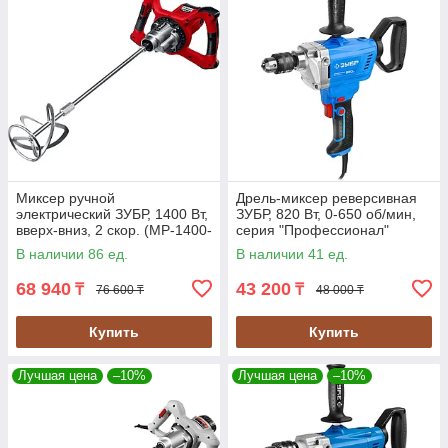
Миксер ручной
Дрель-миксер реверсивная
электрический ЗУБР, 1400 Вт,
ЗУБР, 820 Вт, 0-650 об/мин,
вверх-вниз, 2 скор. (МР-1400-
серия "Профессионал"
2)
(ЗДМ-820 РМ)
В наличии 86 ед.
В наличии 41 ед.
68 940
43 200
₸
₸
76 600 ₸
48 000 ₸
Купить
Купить
Лучшая цена
–10%
Лучшая цена
–10%