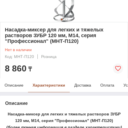
Насадка-миксер для легких и тяжелых
растворов ЗУБР 120 мм, М14, серия
"Профессионал" (МНТ-П120)
Нет в наличии
Код: МНТ-П120
Розница
8 860
₸
Описание
Характеристики
Доставка
Оплата
Ус
Описание
Насадка-миксер для легких и тяжелых растворов ЗУБР
120 мм, М14, серия "Профессионал" (МНТ-П120)
(более
точная ин
формация в разделе характеристики)