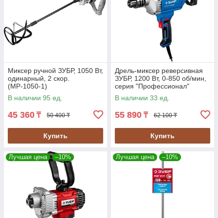
Миксер ручной ЗУБР, 1050 Вт,
Дрель-миксер реверсивная
одинарный, 2 скор.
ЗУБР, 1200 Вт, 0-850 об/мин,
(МР-1050-1)
серия "Профессионал"
(ЗДМ-1200 РММ2)
В наличии 95 ед.
В наличии 33 ед.
45 360
55 890
₸
₸
50 400 ₸
62 100 ₸
Купить
Купить
Лучшая цена
–10%
Лучшая цена
–10%