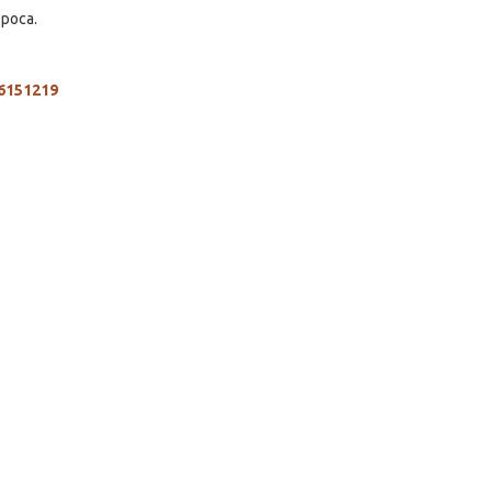
роса.
6151219