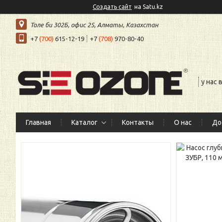
Создать сайт
на Satu.kz
Толе би 302Б, офис 25, Алматы, Казахстан
+7
(700)
615-12-19
+7
(708)
970-80-40
у нас
Главная
Каталог
Контакты
О нас
До