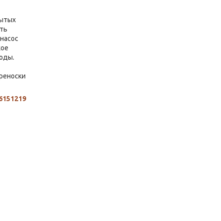
рытых
сть
насос
кое
оды.
реноски
6151219