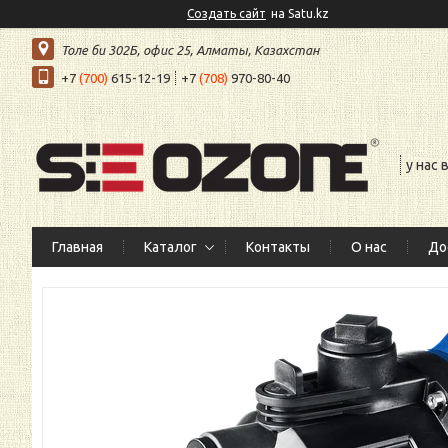
Создать сайт
на Satu.kz
Толе би 302Б, офис 25, Алматы, Казахстан
+7
(700)
615-12-19
+7
(708)
970-80-40
у нас
Главная
Каталог
Контакты
О нас
До