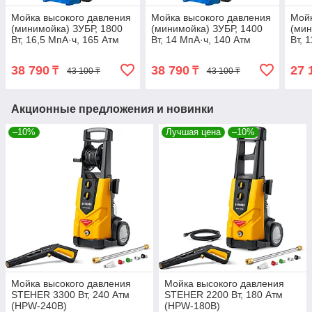
Мойка высокого давления
Мойка высокого давления
Мойк
(минимойка) ЗУБР, 1800
(минимойка) ЗУБР, 1400
(мин
Вт, 16,5 МпА·ч, 165 Атм
Вт, 14 МпА·ч, 140 Атм
Вт, 
(АВД-П165)
(АВД-П140)
(АВД
38 790
38 790
27 
₸
₸
43 100 ₸
43 100 ₸
Акционные предложения и новинки
–10%
Лучшая цена
–10%
Мойка высокого давления
Мойка высокого давления
STEHER 3300 Вт, 240 Атм
STEHER 2200 Вт, 180 Атм
(HPW-240В)
(HPW-180В)