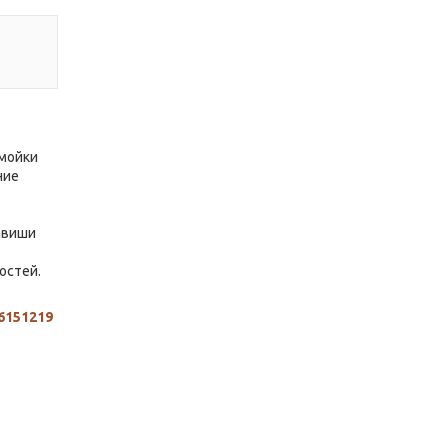
 мойки
ние
авиши
остей.
6151219