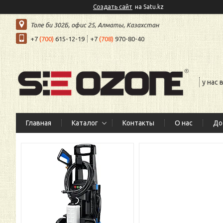
Создать сайт
на Satu.kz
Толе би 302Б, офис 25, Алматы, Казахстан
+7
(700)
615-12-19
+7
(708)
970-80-40
у нас
Главная
Каталог
Контакты
О нас
До