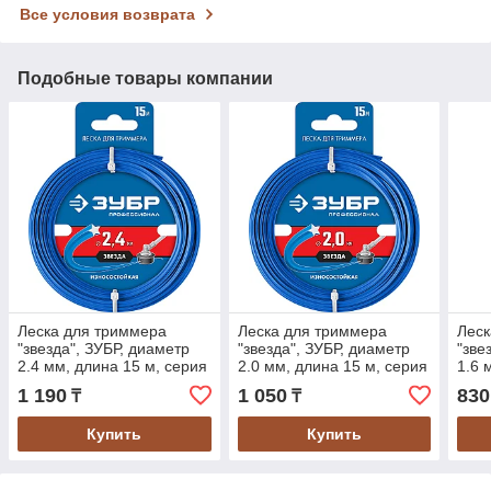
Все условия возврата
Подобные товары компании
Леска для триммера
Леска для триммера
Леск
"звезда", ЗУБР, диаметр
"звезда", ЗУБР, диаметр
"зве
2.4 мм, длина 15 м, серия
2.0 мм, длина 15 м, серия
1.6 
"Профессионал" (71020-
"Профессионал" (71020-
"Про
1 190
1 050
830
₸
₸
2.4)
2.0)
1.6)
Купить
Купить