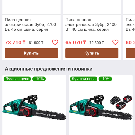
Пила цепная
Пила цепная
Пил
электрическая Зубр, 2700
электрическая Зубр, 2400
элек
Вт, 45 см шина, серия
Вт, 40 см шина, серия
Вт, 
Мастер
Мастер
Мас
73 710
65 070
60 
₸
₸
81 900 ₸
72 300 ₸
Купить
Купить
Акционные предложения и новинки
Лучшая цена
–10%
Лучшая цена
–10%