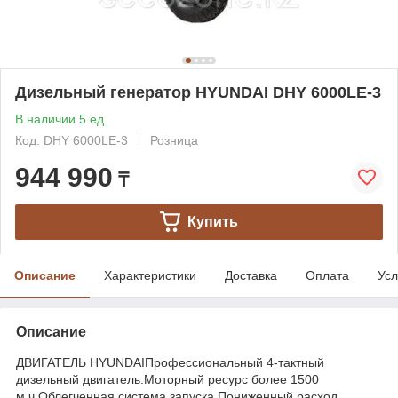
Дизельный генератор HYUNDAI DHY 6000LE-3
В наличии 5 ед.
Код: DHY 6000LE-3
Розница
944 990
₸
Купить
Описание
Характеристики
Доставка
Оплата
Усл
Описание
ДВИГАТЕЛЬ HYUNDAIПрофессиональный 4-тактный
дизельный двигатель.Моторный ресурс более 1500
м.ч.Облегченная система запуска.Пониженный расход