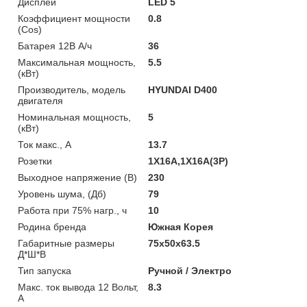
Дисплей
LED 5
Коэффициент мощности
0.8
(Cos)
Батарея 12B А/ч
36
Максимальная мощность,
5.5
(кВт)
Производитель, модель
HYUNDAI D400
двигателя
Номинальная мощность,
5
(кВт)
Ток макс., А
13.7
Розетки
1X16A,1X16A(3P)
Выходное напряжение (В)
230
Уровень шума, (Дб)
79
Работа при 75% нагр., ч
10
Родина бренда
Южная Корея
Габаритные размеры
75x50x63.5
Д*Ш*В
Тип запуска
Ручной / Электро
Макс. ток вывода 12 Вольт,
8.3
А