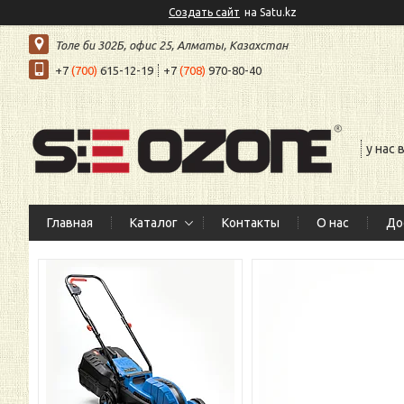
Создать сайт
на Satu.kz
Толе би 302Б, офис 25, Алматы, Казахстан
+7
(700)
615-12-19
+7
(708)
970-80-40
у нас
Главная
Каталог
Контакты
О нас
До