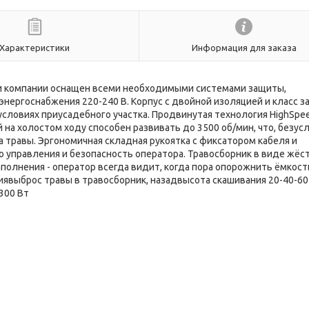
Характеристики
Информация для заказа
ки компании оснащен всеми необходимыми системами защиты,
нергоснабжения 220-240 В. Корпус с двойной изоляцией и класс 
условиях приусадебного участка. Продвинутая технология HighSpe
на холостом ходу способен развивать до 3500 об/мин, что, безус
а травы. Эргономичная складная рукоятка с фиксатором кабеля и
 управления и безопасность оператора. Травосборник в виде жёс
полнения - оператор всегда видит, когда пора опорожнить ёмкост
явыброс травы в травосборник, назадвысота скашивания 20-40-60
300 Вт