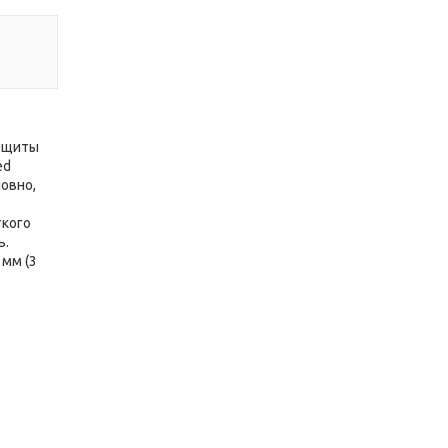
защиты
ed
ловно,
ткого
ь.
 мм (3