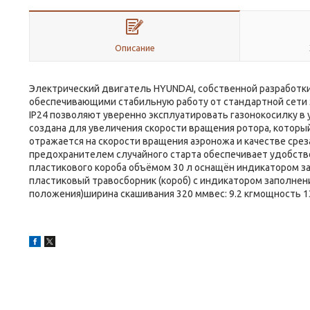
Описание
Электрический двигатель HYUNDAI, собственной разработ
обеспечивающими стабильную работу от стандартной сети э
IP24 позволяют уверенно эксплуатировать газонокосилку в 
создана для увеличения скорости вращения ротора, который 
отражается на скорости вращения аэроножа и качестве срез
предохранителем случайного старта обеспечивает удобство
пластикового короба объёмом 30 л оснащён индикатором за
пластиковый травосборник (короб) с индикатором заполнени
положения)ширина скашивания 320 ммвес: 9.2 кгмощность 1