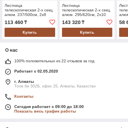
Лестница
Лестница
Лес
телескопическая 2-х секц.
телескопическая 2-х секц.
теле
алюм. 237/500см, 2х8
алюм. 295/620см, 2х10
алюм
ступ. 16,95кг STARTUL
ступ. 22,5кг STARTUL
BLA
113 460
143 320
58 
₸
₸
(ST9733-050)
(ST9733-062)
(ST9
Купить
Купить
О нас
100% положительных из 22 отзывов за год
Работает с 02.05.2020
г. Алматы
Толе би 302Б, офис 25, Алматы, Казахстан
Контакты
Сегодня работает с 09:00 до 18:00
Показать весь график работы