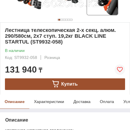
Лестница телескопическая 2-х секц. алюм.
290/580см, 2х7 ступ. 19,2кг BLACK LINE
STARTUL (ST9932-058)
В наличии
Код: ST9932-058
Розница
131 940
₸
Купить
Описание
Характеристики
Доставка
Оплата
Усл
Описание
усиленное шарнирное соединение;