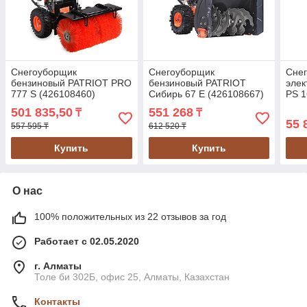
Снегоуборщик
Снегоуборщик
Сне
бензиновый PATRIOT PRO
бензиновый PATRIOT
элек
777 S (426108460)
Сибирь 67 E (426108667)
PS 1
501 835,50
551 268
₸
₸
55 
557 595 ₸
612 520 ₸
Купить
Купить
О нас
100% положительных из 22 отзывов за год
Работает с 02.05.2020
г. Алматы
Толе би 302Б, офис 25, Алматы, Казахстан
Контакты