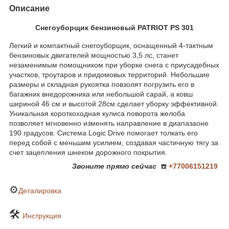
Описание
Снегоуборщик бензиновый PATRIOT PS 301
Легкий и компактный снегоуборщик, оснащенный 4-тактным
бензиновых двигателей мощностью 3,5 лс, станет
незаменимым помощником при уборке снега с приусадебных
участков, троутаров и придомовых территорий. Небольшие
размеры и складная рукоятка повзолят погрузить его в
багажник внедорожника или небольшой сарай, а ковш
шириной 46 см и высотой 28см сделает уборку эффективной.
Уникальная короткоходная кулиса поворота желоба
позволяет мгновенно изменять направление в диапазаоне
190 градусов. Система Logic Drive помогает толкать его
перед собой с меньшим усилием, создавая частичную тягу за
счет зацепления шнеком дорожного покрытия.
Звоните
прямо сейчас
☎️
+77006151219
⚙️
Деталировка
🛠
Инструкция