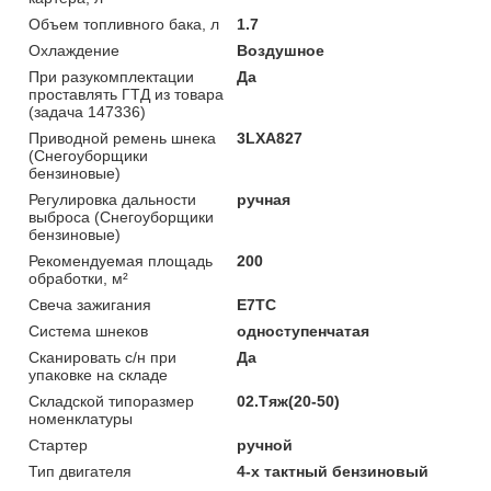
Объем топливного бака, л
1.7
Охлаждение
Воздушное
При разукомплектации
Да
проставлять ГТД из товара
(задача 147336)
Приводной ремень шнека
3LXA827
(Снегоуборщики
бензиновые)
Регулировка дальности
ручная
выброса (Снегоуборщики
бензиновые)
Рекомендуемая площадь
200
обработки, м²
Свеча зажигания
E7TC
Система шнеков
одноступенчатая
Сканировать с/н при
Да
упаковке на складе
Складской типоразмер
02.Тяж(20-50)
номенклатуры
Стартер
ручной
Тип двигателя
4-х тактный бензиновый