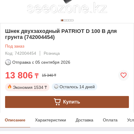
Шнек двухзаходный PATRIOT D 100 B для
грунта (742004454)
Под заказ
Код: 742004454
Розница
Отправка с
05 сентября 2026
13 806
₸
15 340 ₸
Осталось
14 дней
Экономия
1534 ₸
Купить
Описание
Характеристики
Доставка
Оплата
Усл