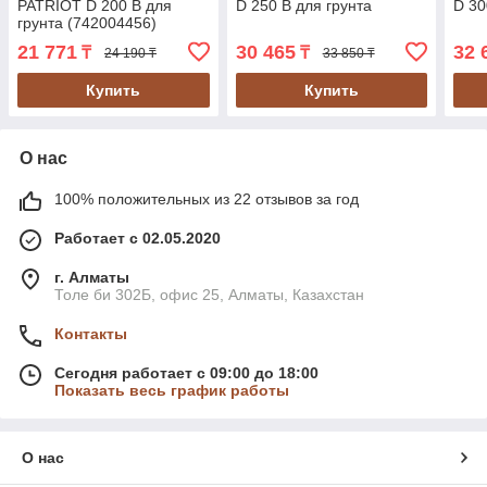
PATRIOT D 200 B для
D 250 B для грунта
D 30
грунта (742004456)
21 771
30 465
32 
₸
₸
24 190 ₸
33 850 ₸
Купить
Купить
О нас
100% положительных из 22 отзывов за год
Работает с 02.05.2020
г. Алматы
Толе би 302Б, офис 25, Алматы, Казахстан
Контакты
Сегодня работает с 09:00 до 18:00
Показать весь график работы
О нас