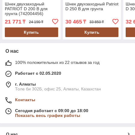
Шнек двухзаходный
Шнек двухзаходный Patriot
Шнек
PATRIOT D 200 B для
D 250 B для грунта
D 30
грунта (742004456)
21 771
30 465
32 
₸
₸
24 190 ₸
33 850 ₸
Купить
Купить
О нас
100% положительных из 22 отзывов за год
Работает с 02.05.2020
г. Алматы
Толе би 302Б, офис 25, Алматы, Казахстан
Контакты
Сегодня работает с 09:00 до 18:00
Показать весь график работы
О нас