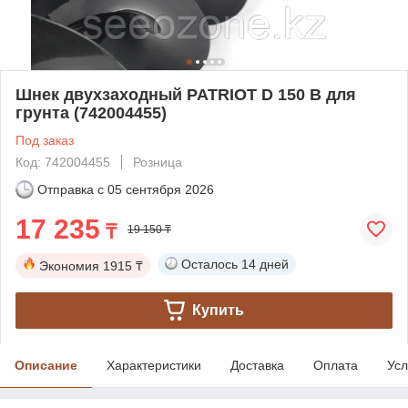
Шнек двухзаходный PATRIOT D 150 B для
грунта (742004455)
Под заказ
Код: 742004455
Розница
Отправка с
05 сентября 2026
17 235
₸
19 150 ₸
Осталось
14 дней
Экономия
1915 ₸
Купить
Описание
Характеристики
Доставка
Оплата
Усл