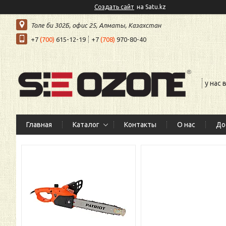
Создать сайт
на Satu.kz
Толе би 302Б, офис 25, Алматы, Казахстан
+7
(700)
615-12-19
+7
(708)
970-80-40
у нас
Главная
Каталог
Контакты
О нас
До