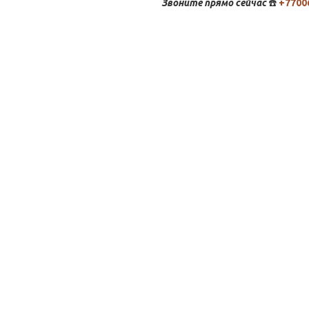
Звоните
прямо сейчас
☎️
+7700