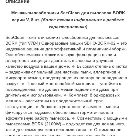
Описание
Мешки-пылесборники SeeClean для пылесоса BORK
серии V, 8шт.
(более
точная ин
формация в разделе
характеристики)
SeeClean – синтетические пылесборники для пылесосов
BORK (тип V7D4) Одноразовые мешки SBHO-BORK-02 – это
надежное решение для эффективной и гигиеничной уборки.
Они обеспечивают максимальную фильтрацию пыли и
аллергенов, защищая двигатель пылесоса и улучшая
качество воздуха в вашем доме. 🔹 Высокая степень очистки
– задерживают мельчайшие частицы пыли, аллергенов и
микроорганизмов, предотвращая их повторное попадание в
воздух. 🔹 Прочный многослойный материал – устойчив к
повреждениям, что делает мешки надежными даже при
длительном использовании. 🔹 Комплект: 8 одноразовых
мешков – рассчитаны на продолжительный срок
эксплуатации. 🔹 Легкость в установке и замене – мешки
фиксируются надежно, обеспечивая герметичность и
эффективную работу пылесоса. 🔹 Совместимы с мощными
пылесосами BORK (2100W) – подходят как для домашнего,
так и для коммерческого использования. 🔹 Оптимальное
соотношение цена/качество – долговечные, удобные и