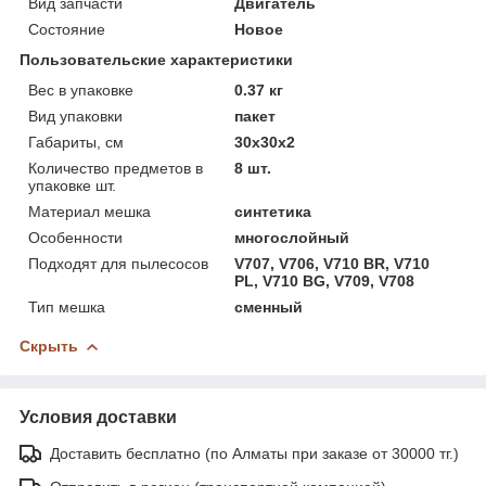
Вид запчасти
Двигатель
Состояние
Новое
Пользовательские характеристики
Вес в упаковке
0.37 кг
Вид упаковки
пакет
Габариты, см
30x30x2
Количество предметов в
8 шт.
упаковке шт.
Материал мешка
синтетика
Особенности
многослойный
Подходят для пылесосов
V707, V706, V710 BR, V710
PL, V710 BG, V709, V708
Тип мешка
сменный
Скрыть
Условия доставки
Доставить бесплатно (по Алматы при заказе от 30000 тг.)