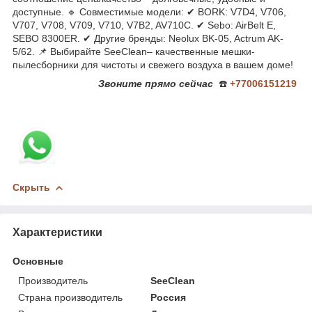
доступные. 🔹 Совместимые модели: ✔ BORK: V7D4, V706,
V707, V708, V709, V710, V7B2, AV710C. ✔ Sebo: AirBelt E,
SEBO 8300ER. ✔ Другие бренды: Neolux BK-05, Actrum AK-
5/62. 📌 Выбирайте SeeClean– качественные мешки-
пылесборники для чистоты и свежего воздуха в вашем доме!
Звоните
прямо сейчас
☎️
+77006151219
Скрыть
Характеристики
Основные
Производитель
SeeClean
Страна производитель
Россия