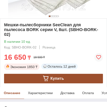
Мешки-пылесборники SeeClean для
пылесоса BORK серии V, 8шт. (SBHO-BORK-
02)
В наличии 10 ед.
Код: SBHO-BORK-02
Розница
16 650
₸
18 500 ₸
Осталось
12 дней
Экономия
1850 ₸
Купить
Описание
Характеристики
Доставка
Оплата
Усл