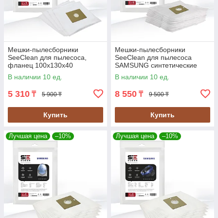
Мешки-пылесборники
Мешки-пылесборники
SeeClean для пылесоса,
SeeClean для пылесоса
фланец 100x130x40
SAMSUNG синтетические
комплект 4шт., 1 фильтр
12шт., 2 фильтра (SBHO-
В наличии 10 ед.
В наличии 10 ед.
(SBHO-UNL2)
SAMS-16)
5 310
8 550
₸
₸
5 900 ₸
9 500 ₸
Купить
Купить
Лучшая цена
–10%
Лучшая цена
–10%