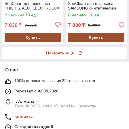
SeeClean для пылесоса
SeeClean для пылесоса
PHILIPS, AEG, ELECTROLUX,
SAMSUNG синтетические
ZANUSSI 12шт, 2 фильтра
12шт., 2 фильтра (SBHO-
В наличии 10 ед.
В наличии 10 ед.
(SBHO-PHPS-11)
SAMS-11)
7 830
7 830
₸
₸
8 700 ₸
8 700 ₸
Купить
Купить
Показать ещё
О нас
100% положительных из 22 отзывов за год
Работает с 02.05.2020
г. Алматы
Толе би 302Б, офис 25, Алматы, Казахстан
Контакты
Сегодня выходной