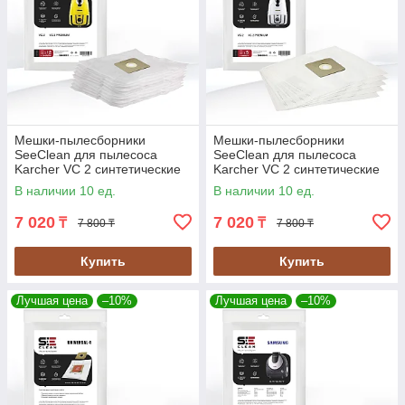
Мешки-пылесборники
Мешки-пылесборники
SeeClean для пылесоса
SeeClean для пылесоса
Karcher VC 2 синтетические
Karcher VC 2 синтетические
12шт., 2 фильтра (SBHO-
5шт., 1 фильтр (SBHO-KRCH-
В наличии 10 ед.
В наличии 10 ед.
KRCH-11)
01)
7 020
7 020
₸
₸
7 800 ₸
7 800 ₸
Купить
Купить
Лучшая цена
–10%
Лучшая цена
–10%