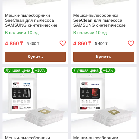
Мешки-пылесборники
Мешки-пылесборники
SeeClean для пылесоса
SeeClean для пылесоса
SAMSUNG синтетические
SAMSUNG синтетические
5шт., 1 фильтр (SBHO-SAMS-
5шт., 1 фильтр (SBHO-SAMS-
В наличии 10 ед.
В наличии 10 ед.
06)
01)
4 860
4 860
₸
₸
5 400 ₸
5 400 ₸
Купить
Купить
Лучшая цена
–10%
Лучшая цена
–10%
Мешки-пылесборники
Мешки-пылесборники