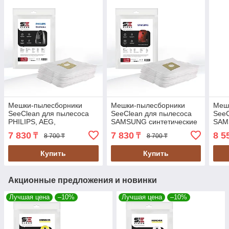
Мешки-пылесборники
Мешки-пылесборники
Меш
SeeClean для пылесоса
SeeClean для пылесоса
SeeC
PHILIPS, AEG,
SAMSUNG синтетические
SAM
ELECTROLUX, ZANUSSI
12шт., 2 фильтра (SBHO-
12шт
7 830
7 830
8 5
₸
₸
8 700 ₸
8 700 ₸
12шт, 2 фильтра (SBHO-
SAMS-11)
SAM
PHPS-11)
Купить
Купить
Акционные предложения и новинки
Лучшая цена
–10%
Лучшая цена
–10%