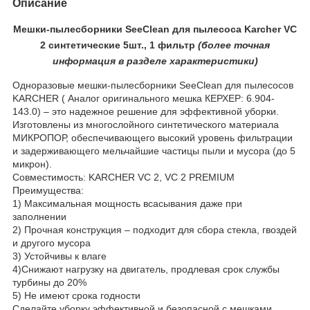
Описание
Мешки-пылесборники SeeClean для пылесоса Karcher VC
2 синтетические 5шт., 1 фильтр
(более
точная
ин
формация в разделе характеристики)
Одноразовые мешки-пылесборники SeeClean для пылесосов
KARCHER ( Аналог оригинального мешка КЕРХЕР: 6.904-
143.0) – это надежное решение для эффективной уборки.
Изготовлены из многослойного синтетического материала
МИКРОПОР, обеспечивающего высокий уровень фильтрации
и задерживающего мельчайшие частицы пыли и мусора (до 5
микрон).
Совместимость: KARCHER VC 2, VC 2 PREMIUM
Преимущества:
1) Максимальная мощность всасывания даже при
заполнении
2) Прочная конструкция – подходит для сбора стекла, гвоздей
и другого мусора
3) Устойчивы к влаге
4)Снижают нагрузку на двигатель, продлевая срок службы
турбины до 20%
5) Не имеют срока годности
Сделайте уборку эффективной и безопасной с мешками