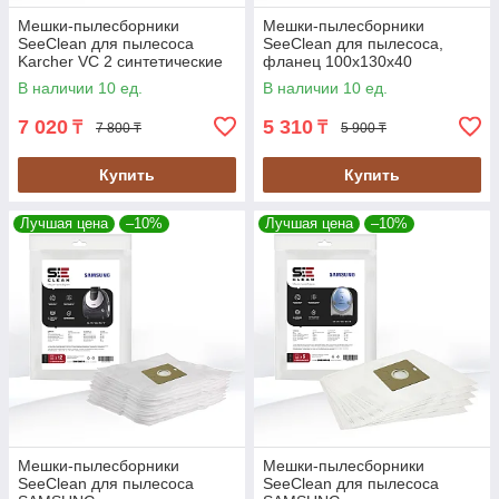
Мешки-пылесборники
Мешки-пылесборники
SeeClean для пылесоса
SeeClean для пылесоса,
Karcher VC 2 синтетические
фланец 100x130x40
12шт., 2 фильтра (SBHO-
комплект 4шт., 1 фильтр
В наличии 10 ед.
В наличии 10 ед.
KRCH-11)
(SBHO-UNL2)
7 020
5 310
₸
₸
7 800 ₸
5 900 ₸
Купить
Купить
Лучшая цена
–10%
Лучшая цена
–10%
Мешки-пылесборники
Мешки-пылесборники
SeeClean для пылесоса
SeeClean для пылесоса