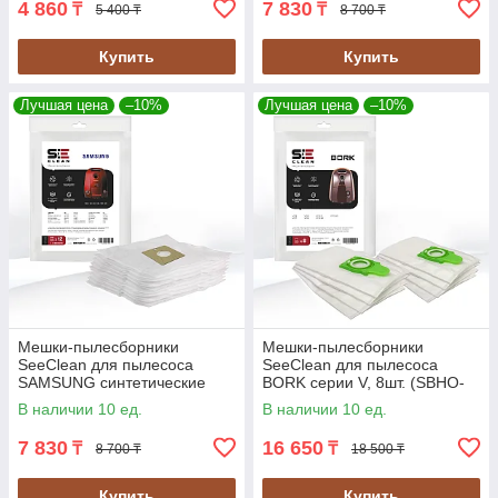
4 860
7 830
₸
₸
5 400 ₸
8 700 ₸
Купить
Купить
Лучшая цена
–10%
Лучшая цена
–10%
Мешки-пылесборники
Мешки-пылесборники
SeeClean для пылесоса
SeeClean для пылесоса
SAMSUNG синтетические
BORK серии V, 8шт. (SBHO-
12шт., 2 фильтра (SBHO-
BORK-02)
В наличии 10 ед.
В наличии 10 ед.
SAMS-11)
7 830
16 650
₸
₸
8 700 ₸
18 500 ₸
Купить
Купить