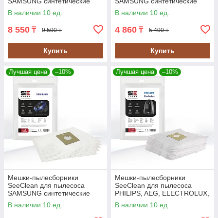
SAMSUNG синтетические
SAMSUNG синтетические
12шт., 2 фильтра (SBHO-
5шт., 1 фильтр (SBHO-SAMS-
В наличии 10 ед.
В наличии 10 ед.
SAMS-16)
06)
8 550
4 860
₸
₸
9 500 ₸
5 400 ₸
Купить
Купить
Лучшая цена
–10%
Лучшая цена
–10%
Мешки-пылесборники
Мешки-пылесборники
SeeClean для пылесоса
SeeClean для пылесоса
SAMSUNG синтетические
PHILIPS, AEG, ELECTROLUX,
5шт., 1 фильтр (SBHO-SAMS-
ZANUSSI 12шт, 2 фильтра
В наличии 10 ед.
В наличии 10 ед.
01)
(SBHO-PHPS-11)