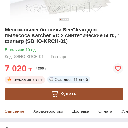
Мешки-пылесборники SeeClean для
пылесоса Karcher VC 2 синтетические 5шт., 1
фильтр (SBHO-KRCH-01)
В наличии 10 ед.
Код: SBHO-KRCH-01
Розница
7 020
₸
7 800 ₸
Осталось
11 дней
Экономия
780 ₸
Купить
Описание
Характеристики
Доставка
Оплата
Усл