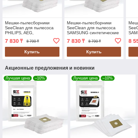
Мешки-пылесборники
Мешки-пылесборники
Меш
SeeClean для пылесоса
SeeClean для пылесоса
SeeC
PHILIPS, AEG,
SAMSUNG синтетические
SAM
ELECTROLUX, ZANUSSI
12шт., 2 фильтра (SBHO-
12шт
7 830
7 830
8 5
₸
₸
8 700 ₸
8 700 ₸
12шт, 2 фильтра (SBHO-
SAMS-11)
SAM
PHPS-11)
Купить
Купить
Акционные предложения и новинки
Лучшая цена
–10%
Лучшая цена
–10%