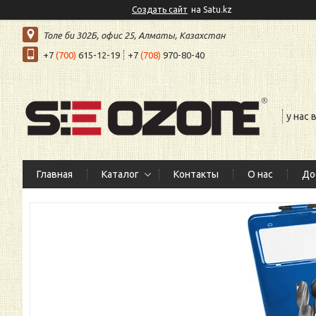
Создать сайт
на Satu.kz
Толе би 302Б, офис 25, Алматы, Казахстан
+7
(700)
615-12-19
+7
(708)
970-80-40
у нас
Главная
Каталог
Контакты
О нас
До