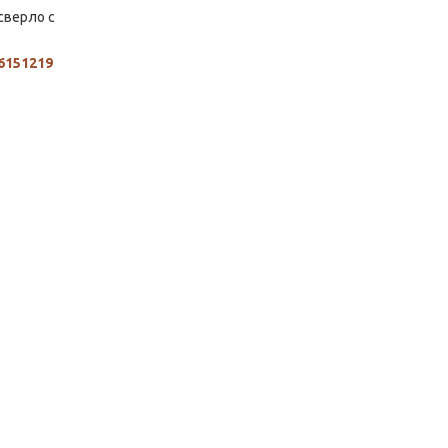
сверло с
6151219