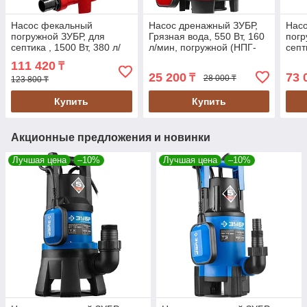
Насос фекальный
Насос дренажный ЗУБР,
Нас
погружной ЗУБР, для
Грязная вода, 550 Вт, 160
погр
септика , 1500 Вт, 380 л/
л/мин, погружной (НПГ-
септ
мин режущ. Механизм
М1-550)
мин
111 420
₸
(НПФ-1500-Р)
25 200
73 
₸
28 000 ₸
123 800 ₸
Купить
Купить
Акционные предложения и новинки
Лучшая цена
–10%
Лучшая цена
–10%