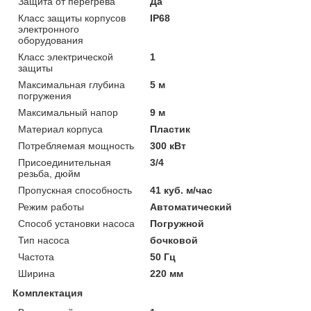
Защита от перегрева
Да
Класс защиты корпусов
IP68
электронного
оборудования
Класс электрической
1
защиты
Максимальная глубина
5 м
погружения
Максимальный напор
9 м
Материал корпуса
Пластик
Потребляемая мощность
300 кВт
Присоединительная
3/4
резьба, дюйм
Пропускная способность
41 куб. м/час
Режим работы
Автоматический
Способ установки насоса
Погружной
Тип насоса
бочковой
Частота
50 Гц
Ширина
220 мм
Комплектация