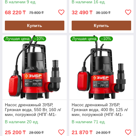
В наличии 9 ед.
В наличии 16 ед.
68 220
32 490
₸
₸
75 800 ₸
36 100 ₸
Купить
Купить
Лучшая цена
–10%
Лучшая цена
–10%
Насос дренажный ЗУБР,
Насос дренажный ЗУБР,
Грязная вода, 550 Вт, 160 л/
Грязная вода, 400 Вт, 125 л/
мин, погружной (НПГ-М1-
мин, погружной (НПГ-М1-
550)
400)
В наличии 20 ед.
В наличии 71 ед.
25 200
21 870
₸
₸
28 000 ₸
24 300 ₸