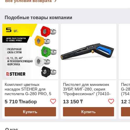
Все условия возврата
Подобные товары компании
Комплект цветных
Пистолет для минимоек
Пист
насадок STEHER для
ЗУБР, МИГ-280, серия
G-2
пистолета G-280 PRO, 5
"Профессионал" (70410-
(754
шт (75408-280-5)
280)
5 710
13 150
12 
₸/набор
₸
Купить
Купить
О нас