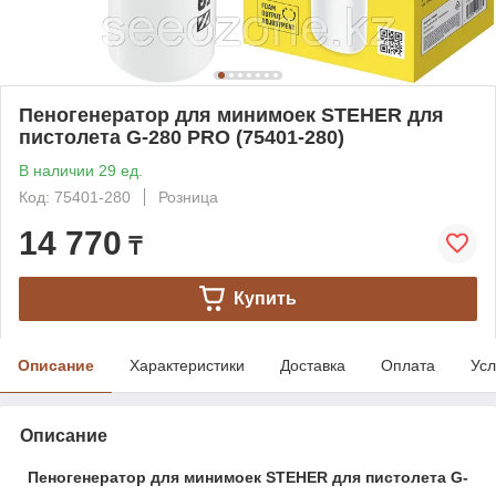
Пеногенератор для минимоек STEHER для
пистолета G-280 PRO (75401-280)
В наличии 29 ед.
Код: 75401-280
Розница
14 770
₸
Купить
Описание
Характеристики
Доставка
Оплата
Усл
Описание
Пеногенератор для минимоек STEHER для пистолета G-