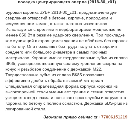
посадка центрирующего сверла (2918-80_z01)
Буровая коронка ЗУБР 2918-80_z01, предназначена для
сверления отверстий в бетоне, кирпиче, природном и
искусственном камне, а также плотных известняках.
Используется с дрелями и перфораторами мощностью не
менее 850 Вт в режиме ударного сверления. При прокладке
коммуникаций в строящемся здании не обойтись без коронок
по бетону. Они позволяют без труда получать отверстия
среднего или большого диаметра в самых прочных
материалах. Коронки имеют твердосплавные зубья из сплава
ВК85, усовершенствованную систему крепления сверла на
конус и резьбовое соединение с державкой М22.
Твердосплавные зубья из сплава ВК85 позволяют
эффективно дробить обрабатываемый материал.
Специальная спиралевидная форма корпуса коронки из
высокопрочной стали уменьшает трение о стенки отверстия,
ускоряет отвод шлама и повышает срок службы инструмента.
Коронка по бетону с полной оснасткой. Державка SDS-plus из
легированной стали. .
Звоните
прямо сейчас
☎️
+77006151219