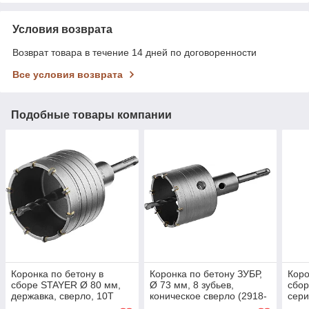
Условия возврата
Возврат товара в течение 14 дней по договоренности
Все условия возврата
Подобные товары компании
Коронка по бетону в
Коронка по бетону ЗУБР,
Коро
сборе STAYER Ø 80 мм,
Ø 73 мм, 8 зубьев,
сбор
державка, сверло, 10T
коническое сверло (2918-
сери
(29190-80_z01)
73_z01)
(291