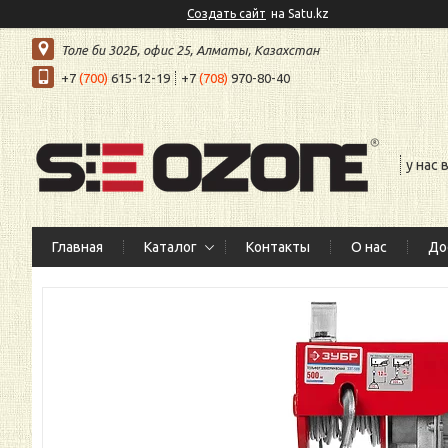
Создать сайт
на Satu.kz
Толе би 302Б, офис 25, Алматы, Казахстан
+7
(700)
615-12-19
+7
(708)
970-80-40
у нас
Главная
Каталог
Контакты
О нас
До