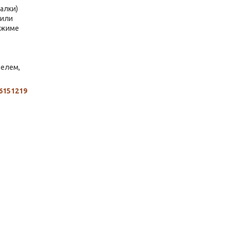
алки)
 или
режиме
телем,
6151219