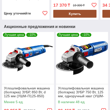
серия "Профессионал"
(УШМ-125-1200 ЭМ3)
сери
17 370
34 
₸
19 300 ₸
(УШМ-П150-1400 В)
(УШ
Цену уточняйте
Купить
Акционные предложения и новинки
Лучшая цена
–10%
Лучшая цена
–10%
Углошлифовальная машина
Углошлифовальная машина
(болгарка) ЗУБР, 850 Вт, d
(болгарка) ЗУБР 750 Вт, 125
125 мм (УШМ-П125-850)
мм, одноручный хват (УШМ-
П125-750)
Менее 5 ед.
В наличии 48 ед.