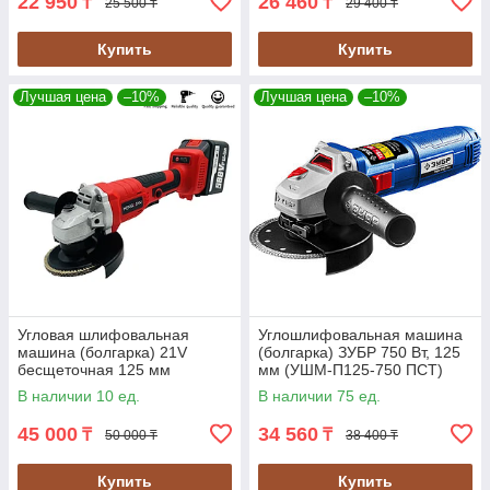
22 950
26 460
₸
₸
25 500 ₸
29 400 ₸
Купить
Купить
Лучшая цена
–10%
Лучшая цена
–10%
Угловая шлифовальная
Углошлифовальная машина
машина (болгарка) 21V
(болгарка) ЗУБР 750 Вт, 125
бесщеточная 125 мм
мм (УШМ-П125-750 ПСТ)
HENGDIAN (DSV125)
В наличии 10 ед.
В наличии 75 ед.
45 000
34 560
₸
₸
50 000 ₸
38 400 ₸
Купить
Купить