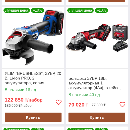
Лучшая цена
–10%
Лучшая цена
–10%
УШМ "BRUSHLESS", ЗУБР, 20
В, Li-Ion PRO, 2
Болгарка ЗУБР 18В,
аккумулятора, серия
аккумуляторная 1
"Профессионал" (AB-125-42)
аккумулятор (4Ач), в кейсе,
В наличии 16 ед.
серия "Мастер" (УШМ-18-
В наличии 40 ед.
125-41)
122 850
₸/набор
70 020
₸
77 800 ₸
136 500 ₸/набор
Купить
Купить
Лучшая цена
–10%
Лучшая цена
–10%