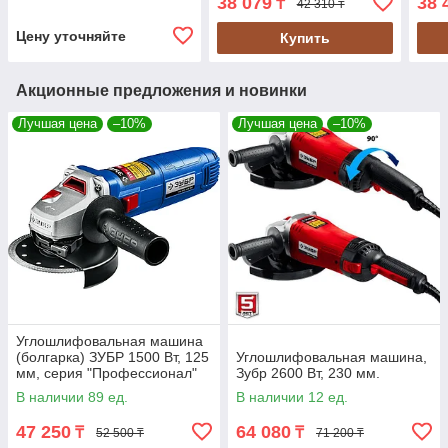
38 079
38 
₸
42 310 ₸
(УШМ-П150-1400 В)
(УШ
Цену уточняйте
Купить
Акционные предложения и новинки
Лучшая цена
–10%
Лучшая цена
–10%
Углошлифовальная машина
(болгарка) ЗУБР 1500 Вт, 125
Углошлифовальная машина,
мм, серия "Профессионал"
Зубр 2600 Вт, 230 мм.
(УШМ-П125-1500 ЭПСТ)
В наличии 89 ед.
В наличии 12 ед.
47 250
64 080
₸
₸
52 500 ₸
71 200 ₸