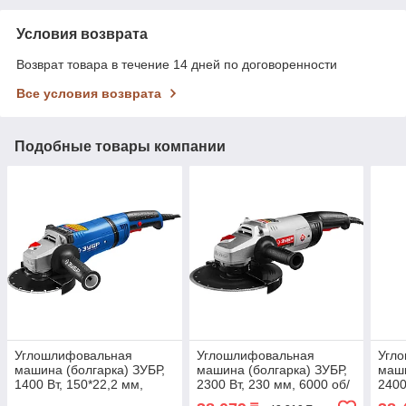
Условия возврата
Возврат товара в течение 14 дней по договоренности
Все условия возврата
Подобные товары компании
Углошлифовальная
Углошлифовальная
Угл
машина (болгарка) ЗУБР,
машина (болгарка) ЗУБР,
маши
1400 Вт, 150*22,2 мм,
2300 Вт, 230 мм, 6000 об/
2400
серия "Профессионал"
мин (УШМ-230-2300 ПМ3)
сери