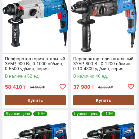
Перфоратор горизонтальный
Перфоратор горизонтальный
ЗУБР, 900 Вт, 0-1000 об/мин,
ЗУБР, 800 Вт, 0-1200 об/мин,
0-5500 уд/мин, серия
0-10-4800 уд/мин, серия
"Профессионал" (ЗП-30-900
"Профессионал" (ЗП-26-800
В наличии 62 ед.
В наличии 48 ед.
К)
К)
58 410
37 980
₸
₸
64 900 ₸
42 200 ₸
Купить
Купить
Лучшая цена
–10%
Лучшая цена
–10%