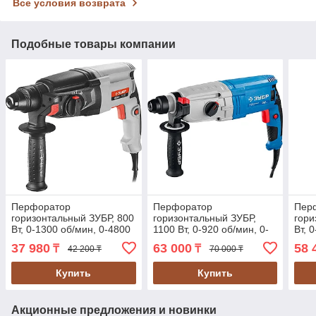
Все условия возврата
Подобные товары компании
Перфоратор
Перфоратор
Пер
горизонтальный ЗУБР, 800
горизонтальный ЗУБР,
гори
Вт, 0-1300 об/мин, 0-4800
1100 Вт, 0-920 об/мин, 0-
Вт, 
уд/мин (П-26-800)
5100 уд/мин, серия
уд/м
37 980
63 000
58 
₸
₸
42 200 ₸
70 000 ₸
"Профессионал" (ЗП-32-
"Про
1100 К)
900 
Купить
Купить
Акционные предложения и новинки