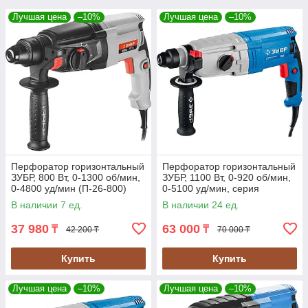
Лучшая цена
–10%
Лучшая цена
–10%
Перфоратор горизонтальный
Перфоратор горизонтальный
ЗУБР, 800 Вт, 0-1300 об/мин,
ЗУБР, 1100 Вт, 0-920 об/мин,
0-4800 уд/мин (П-26-800)
0-5100 уд/мин, серия
"Профессионал" (ЗП-32-1100
В наличии 7 ед.
В наличии 24 ед.
К)
37 980
63 000
₸
₸
42 200 ₸
70 000 ₸
Купить
Купить
Лучшая цена
–10%
Лучшая цена
–10%