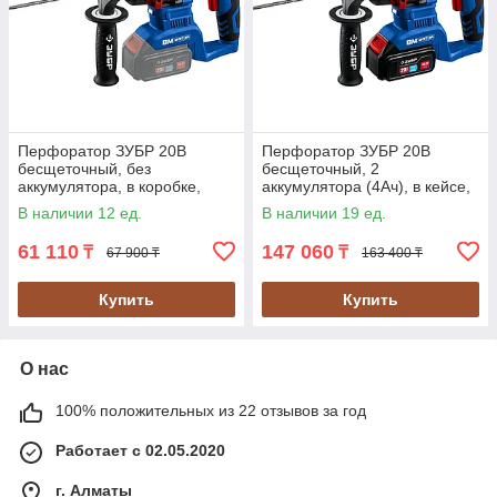
Перфоратор ЗУБР 20В
Перфоратор ЗУБР 20В
бесщеточный, без
бесщеточный, 2
аккумулятора, в коробке,
аккумулятора (4Ач), в кейсе,
серия "Профессионал" (PB-
серия "Профессионал" (PB-
В наличии 12 ед.
В наличии 19 ед.
260)
260-42)
61 110
147 060
₸
₸
67 900 ₸
163 400 ₸
Купить
Купить
О нас
100% положительных из 22 отзывов за год
Работает с 02.05.2020
г. Алматы