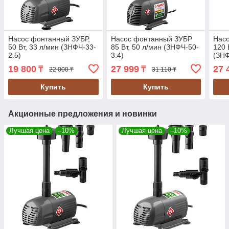
Насос фонтанный ЗУБР,
Насос фонтанный ЗУБР
Нас
50 Вт, 33 л/мин (ЗНФЧ-33-
85 Вт, 50 л/мин (ЗНФЧ-50-
120 
2.5)
3.4)
(ЗНФ
19 800
27 999
27 
₸
₸
22 000 ₸
31 110 ₸
Купить
Купить
Акционные предложения и новинки
Лучшая цена
–10%
Лучшая цена
–10%