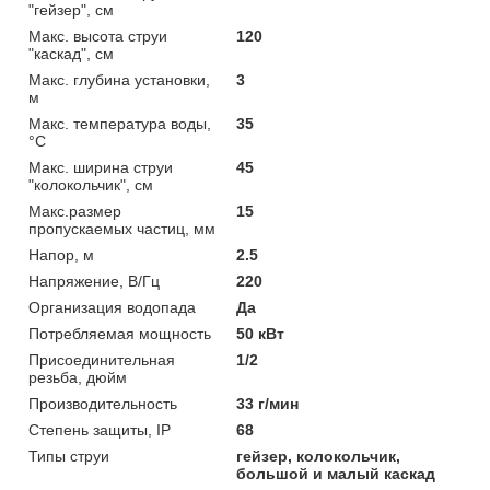
"гейзер", см
Макс. высота струи
120
"каскад", см
Макс. глубина установки,
3
м
Макс. температура воды,
35
°С
Макс. ширина струи
45
"колокольчик", см
Макс.размер
15
пропускаемых частиц, мм
Напор, м
2.5
Напряжение, В/Гц
220
Организация водопада
Да
Потребляемая мощность
50 кВт
Присоединительная
1/2
резьба, дюйм
Производительность
33 г/мин
Степень защиты, IP
68
Типы струи
гейзер, колокольчик,
большой и малый каскад