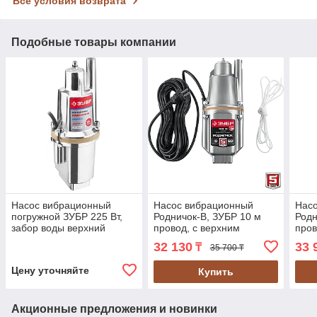
Все условия возврата
Подобные товары компании
Насос вибрационный
Насос вибрационный
Нас
погружной ЗУБР 225 Вт,
Родничок-В, ЗУБР 10 м
Родн
забор воды верхний
провод, с верхним
пров
(ЗНВП-300-25_М2)
забором воды, серия
забо
32 130
33 
₸
35 700 ₸
"Мастер" (НВВ-10)
"Мас
Цену уточняйте
Купить
Акционные предложения и новинки