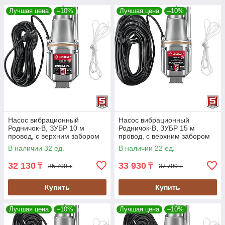
Лучшая цена
–10%
Лучшая цена
–10%
Насос вибрационный
Насос вибрационный
Родничок-В, ЗУБР 10 м
Родничок-В, ЗУБР 15 м
провод, с верхним забором
провод, с верхним забором
воды, серия "Мастер"
воды, серия "Мастер"
В наличии 32 ед.
В наличии 22 ед.
(НВВ-10)
(НВВ-15)
32 130
33 930
₸
₸
35 700 ₸
37 700 ₸
Купить
Купить
Лучшая цена
–10%
Лучшая цена
–10%