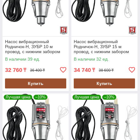
Насос вибрационный
Насос вибрационный
Родничок-Н, ЗУБР 10 м
Родничок-Н, ЗУБР 15 м
провод, с нижним забором
провод, с нижним забором
воды, серия "Мастер"
воды, серия "Мастер"
В наличии 39 ед.
В наличии 32 ед.
(НВН-10)
(НВН-15)
32 760
34 740
₸
₸
36 400 ₸
38 600 ₸
Купить
Купить
Лучшая цена
–10%
Лучшая цена
–10%