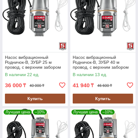
Насос вибрационный
Насос вибрационный
Родничок-В, ЗУБР 25 м
Родничок-В, ЗУБР 40 м
провод, с верхним забором
провод, с верхним забором
воды, серия "Мастер"
воды, серия "Мастер"
В наличии 22 ед.
В наличии 13 ед.
(НВВ-25)
(НВВ-40)
36 000
41 940
₸
₸
40 000 ₸
46 600 ₸
Купить
Купить
Лучшая цена
–10%
Лучшая цена
–10%