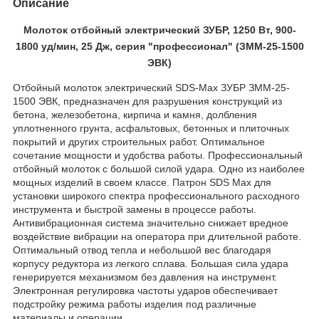
Описание
Молоток отбойный электрический ЗУБР, 1250 Вт, 900-
1800 уд/мин, 25 Дж, серия "профессионал" (ЗММ-25-1500
ЭВК)
Отбойный молоток электрический SDS-Max ЗУБР ЗММ-25-
1500 ЭВК, предназначен для разрушения конструкций из
бетона, железобетона, кирпича и камня, долбления
уплотненного грунта, асфальтовых, бетонных и плиточных
покрытий и других строительных работ. Оптимальное
сочетание мощности и удобства работы. Профессиональный
отбойный молоток с большой силой удара. Одно из наиболее
мощных изделий в своем классе. Патрон SDS Max для
установки широкого спектра профессионального расходного
инструмента и быстрой замены в процессе работы.
Антивибрационная система значительно снижает вредное
воздействие вибрации на оператора при длительной работе.
Оптимальный отвод тепла и небольшой вес благодаря
корпусу редуктора из легкого сплава. Большая сила удара
генерируется механизмом без давления на инструмент.
Электронная регулировка частоты ударов обеспечивает
подстройку режима работы изделия под различные
материалы и операции. .