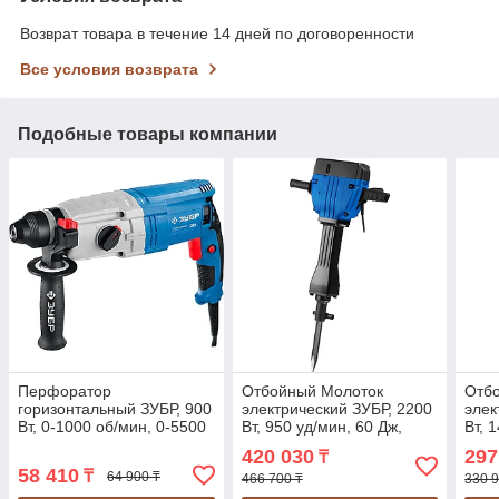
Возврат товара в течение 14 дней по договоренности
Все условия возврата
Подобные товары компании
Перфоратор
Отбойный Молоток
Отб
горизонтальный ЗУБР, 900
электрический ЗУБР, 2200
элек
Вт, 0-1000 об/мин, 0-5500
Вт, 950 уд/мин, 60 Дж,
Вт, 
уд/мин, серия
серия "Профессионал"
сери
420 030
297
₸
"Профессионал" (ЗП-30-
(ЗМ-60-2200 ВК)
(ЗМ-
58 410
₸
64 900 ₸
900 К)
466 700 ₸
330 9