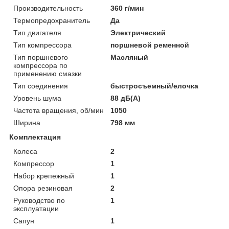
Производительность
360 г/мин
Термопредохранитель
Да
Тип двигателя
Электрический
Тип компрессора
поршневой ременной
Тип поршневого
Масляный
компрессора по
применению смазки
Тип соединения
быстросъемный/елочка
Уровень шума
88 дБ(А)
Частота вращения, об/мин
1050
Ширина
798 мм
Комплектация
Колеса
2
Компрессор
1
Набор крепежный
1
Опора резиновая
2
Руководство по
1
эксплуатации
Сапун
1