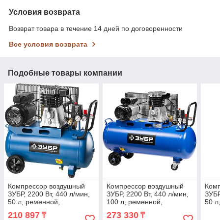
Условия возврата
Возврат товара в течение 14 дней по договоренности
Все условия возврата
Подобные товары компании
Компрессор воздушный
Компрессор воздушный
Ком
ЗУБР, 2200 Вт, 440 л/мин,
ЗУБР, 2200 Вт, 440 л/мин,
ЗУБР
50 л, ременной,
100 л, ременной,
50 л
масляный (ЗКПМ-440-50-
масляный (ЗКПМ-440-
мас
210 897
273 330
₸
₸
Р-2.2)
100-Р-2.2)
2.2)