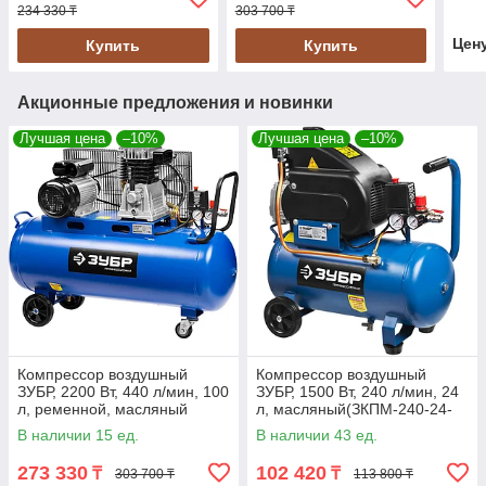
234 330 ₸
303 700 ₸
Цен
Купить
Купить
Акционные предложения и новинки
Лучшая цена
–10%
Лучшая цена
–10%
Компрессор воздушный
Компрессор воздушный
ЗУБР, 2200 Вт, 440 л/мин, 100
ЗУБР, 1500 Вт, 240 л/мин, 24
л, ременной, масляный
л, масляный(ЗКПМ-240-24-
(ЗКПМ-440-100-Р-2.2)
1.5)
В наличии 15 ед.
В наличии 43 ед.
273 330
102 420
₸
₸
303 700 ₸
113 800 ₸