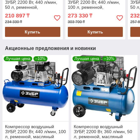
ЗУБР, 2200 Вт, 440 л/мин,
ЗУБР, 2200 Вт, 440 л/мин,
ЗУБР
50 л, ременной,
100 л, ременной,
50 л
масляный (ЗКПМ-440-50-
масляный (ЗКПМ-440-
масл
210 897
273 330
232
₸
₸
Р-2.2)
100-Р-2.2)
Р-2.
234 330 ₸
303 700 ₸
257 8
Купить
Купить
Акционные предложения и новинки
Лучшая цена
–10%
Лучшая цена
–10%
Компрессор воздушный
Компрессор воздушный
ЗУБР, 2200 Вт, 440 л/мин, 100
ЗУБР, 2200 Вт, 360 л/мин, 50
л, ременной, масляный
л, ременной, масляный