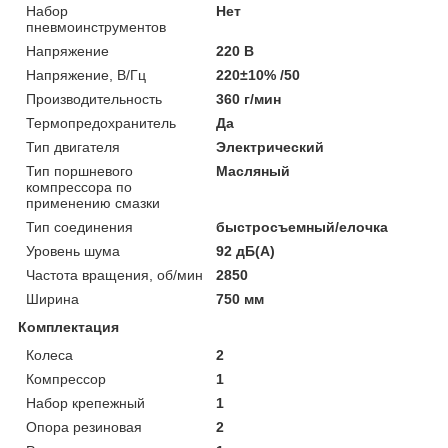
Набор
Нет
пневмоинструментов
Напряжение
220 В
Напряжение, В/Гц
220±10% /50
Производительность
360 г/мин
Термопредохранитель
Да
Тип двигателя
Электрический
Тип поршневого
Масляный
компрессора по
применению смазки
Тип соединения
быстросъемный/елочка
Уровень шума
92 дБ(А)
Частота вращения, об/мин
2850
Ширина
750 мм
Комплектация
Колеса
2
Компрессор
1
Набор крепежный
1
Опора резиновая
2