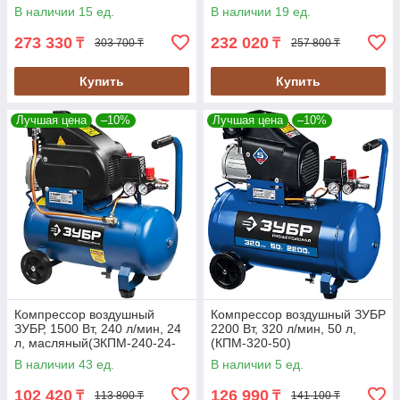
(ЗКПМ-440-100-Р-2.2)
(ЗКПМ-360-50-Р-2.2)
В наличии 15 ед.
В наличии 19 ед.
273 330
232 020
₸
₸
303 700 ₸
257 800 ₸
Купить
Купить
Лучшая цена
–10%
Лучшая цена
–10%
Компрессор воздушный
Компрессор воздушный ЗУБР
ЗУБР, 1500 Вт, 240 л/мин, 24
2200 Вт, 320 л/мин, 50 л,
л, масляный(ЗКПМ-240-24-
(КПМ-320-50)
1.5)
В наличии 43 ед.
В наличии 5 ед.
102 420
126 990
₸
₸
113 800 ₸
141 100 ₸