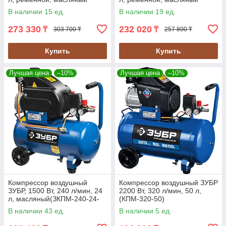
(ЗКПМ-440-100-Р-2.2)
(ЗКПМ-360-50-Р-2.2)
В наличии 15 ед.
В наличии 19 ед.
273 330
232 020
₸
₸
303 700 ₸
257 800 ₸
Купить
Купить
Лучшая цена
–10%
Лучшая цена
–10%
Компрессор воздушный
Компрессор воздушный ЗУБР
ЗУБР, 1500 Вт, 240 л/мин, 24
2200 Вт, 320 л/мин, 50 л,
л, масляный(ЗКПМ-240-24-
(КПМ-320-50)
1.5)
В наличии 43 ед.
В наличии 5 ед.