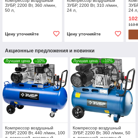
Компрессор воздушный
Компрессор воздушный
Ком
ЗУБР, 2200 Вт, 360 л/мин,
ЗУБР, 2200 Вт, 310 л/мин,
ЗУБР
50 л,
24 л,
24 л
масляный(ЗКПМ-360-50-
масляный(ЗКПМ-310-24-
мас
102
2.2)
2.2)
1.5)
113 8
Цену уточняйте
Цену уточняйте
Акционные предложения и новинки
Лучшая цена
–10%
Лучшая цена
–10%
Компрессор воздушный
Компрессор воздушный
ЗУБР, 2200 Вт, 440 л/мин, 100
ЗУБР, 2200 Вт, 360 л/мин, 50
л, ременной, масляный
л, ременной, масляный