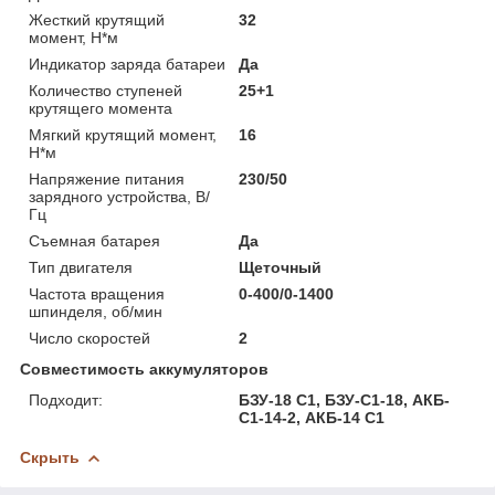
Жесткий крутящий
32
момент, Н*м
Индикатор заряда батареи
Да
Количество ступеней
25+1
крутящего момента
Мягкий крутящий момент,
16
Н*м
Напряжение питания
230/50
зарядного устройства, В/
Гц
Съемная батарея
Да
Тип двигателя
Щеточный
Частота вращения
0-400/0-1400
шпинделя, об/мин
Число скоростей
2
Совместимость аккумуляторов
Подходит:
БЗУ-18 С1, БЗУ-С1-18, АКБ-
С1-14-2, АКБ-14 С1
Скрыть