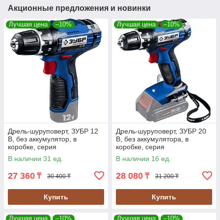
Акционные предложения и новинки
Лучшая цена
–10%
Лучшая цена
–10%
Дрель-шуруповерт, ЗУБР 12
Дрель-шуруповерт, ЗУБР 20
В, без аккумулятор, в
В, без аккумулятора, в
коробке, серия
коробке, серия
"Профессионал" (DL-121)
"Профессионал" (DL-201)
В наличии 31 ед.
В наличии 16 ед.
27 360
28 080
₸
₸
30 400 ₸
31 200 ₸
Купить
Купить
Лучшая цена
–10%
Лучшая цена
–10%