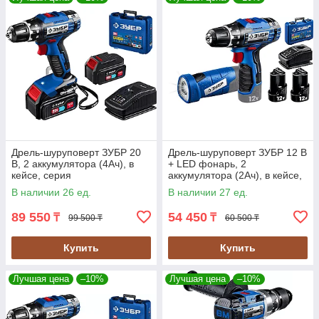
Дрель-шуруповерт ЗУБР 20
Дрель-шуруповерт ЗУБР 12 В
В, 2 аккумулятора (4Ач), в
+ LED фонарь, 2
кейсе, серия
аккумулятора (2Ач), в кейсе,
"Профессионал" (DL-201-42)
серия "Профессионал" (DL-
В наличии 26 ед.
В наличии 27 ед.
121-22F)
89 550
54 450
₸
₸
99 500 ₸
60 500 ₸
Купить
Купить
Лучшая цена
–10%
Лучшая цена
–10%