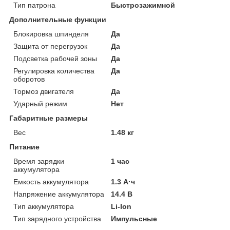
Тип патрона
Быстрозажимной
Дополнительные функции
Блокировка шпинделя
Да
Защита от перегрузок
Да
Подсветка рабочей зоны
Да
Регулировка количества
Да
оборотов
Тормоз двигателя
Да
Ударный режим
Нет
Габаритные размеры
Вес
1.48 кг
Питание
Время зарядки
1 час
аккумулятора
Емкость аккумулятора
1.3 А·ч
Напряжение аккумулятора
14.4 В
Тип аккумулятора
Li-Ion
Тип зарядного устройства
Импульсные