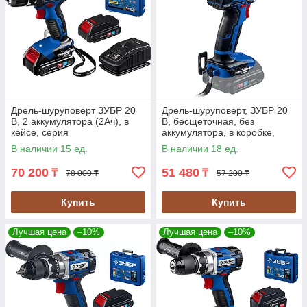
Дрель-шуруповерт ЗУБР 20
Дрель-шуруповерт, ЗУБР 20
В, 2 аккумулятора (2Ач), в
В, бесщеточная, без
кейсе, серия
аккумулятора, в коробке,
"Профессионал" (DL-201-22)
серия "Профессионал" (DB-
В наличии 15 ед.
В наличии 18 ед.
201)
70 200
51 480
₸
₸
78 000 ₸
57 200 ₸
Купить
Купить
Лучшая цена
–10%
Лучшая цена
–10%