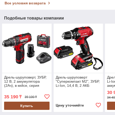
Все условия возврата
Подобные товары компании
Дрель-шуруповерт, ЗУБР,
Дрель-шуруповерт
Дрел
12 В, 2 аккумулятора
"Суперкомпакт М2", ЗУБР,
Li-Io
(2Ач), в кейсе, серия
Li-Ion, 14,4 В, 2 АКБ
акку
"Мастер" (ДШЛ-125-22)
(ДА-14.4-2-Ли КНМ2)
КН)
30 
35 190
₸
39 100 ₸
34 40
Цену уточняйте
Купить