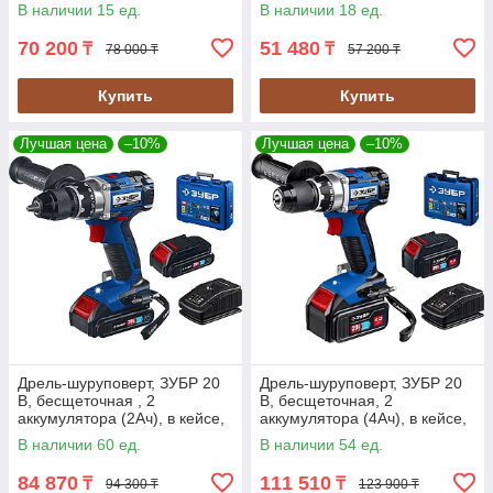
"Профессионал" (DL-201-22)
серия "Профессионал" (DB-
В наличии 15 ед.
В наличии 18 ед.
201)
70 200
51 480
₸
₸
78 000 ₸
57 200 ₸
Купить
Купить
Лучшая цена
–10%
Лучшая цена
–10%
Дрель-шуруповерт, ЗУБР 20
Дрель-шуруповерт, ЗУБР 20
В, бесщеточная , 2
В, бесщеточная, 2
аккумулятора (2Ач), в кейсе,
аккумулятора (4Ач), в кейсе,
серия "Профессионал" (DB-
серия "Профессионал" (DB-
В наличии 60 ед.
В наличии 54 ед.
201-22)
201-42)
84 870
111 510
₸
₸
94 300 ₸
123 900 ₸