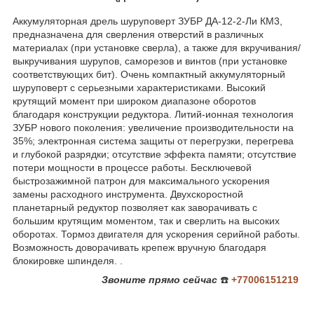
Аккумуляторная дрель шуруповерт ЗУБР ДА-12-2-Ли КМ3,
предназначена для сверления отверстий в различных
материалах (при установке сверла), а также для вкручивания/
выкручивания шурупов, саморезов и винтов (при установке
соответствующих бит). Очень компактный аккумуляторный
шуруповерт с серьезными характеристиками. Высокий
крутящий момент при широком диапазоне оборотов
благодаря конструкции редуктора. Литий-ионная технология
ЗУБР нового поколения: увеличение производительности на
35%; электронная система защиты от перегрузки, перегрева
и глубокой разрядки; отсутствие эффекта памяти; отсутствие
потери мощности в процессе работы. Бесключевой
быстрозажимной патрон для максимального ускорения
замены расходного инструмента. Двухскоростной
планетарный редуктор позволяет как заворачивать с
большим крутящим моментом, так и сверлить на высоких
оборотах. Тормоз двигателя для ускорения серийной работы.
Возможность доворачивать крепеж вручную благодаря
блокировке шпинделя. .
Звоните
прямо сейчас
☎️
+77006151219