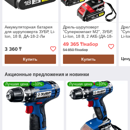
Аккумуляторная батарея
Дрель-шуруповерт
Дрел
для шуруповерта ЗУБР, Li-
"Суперкомпакт М2", ЗУБР,
"Суп
Ion, 18 В, ДА-18-2-Ли
Li-Ion, 18 В, 2 АКБ (ДА-18-
Li-I
(АКБ-18-Ли 15М1)
2-Ли КНМ2)
2-Л
49 365
₸/набор
3 360
₸
54 850 ₸/набор
Цен
Купить
Купить
Акционные предложения и новинки
Лучшая цена
–10%
Лучшая цена
–10%