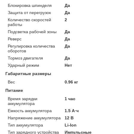
Блокировка шпинделя
Да
Защита от перегрузок
Да
Количество скоростей
2
работы
Подсветка рабочей зоны
Да
Реверс
Да
Регулировка количества
Да
оборотов
Тормоз двигателя
Да
Ударный режим
Нет
Габаритные размеры
Вес
0.96 кг
Питание
Время зарядки
1 час
аккумулятора
Емкость аккумулятора
1.5 А·ч
Напряжение аккумулятора
12 В
Тип аккумулятора
Li-Ion
Тип зарядного устройства
Импульсные