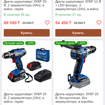
Дрель-шуруповерт ЗУБР 20
Дрель-шуруповерт ЗУБР 12 В
В, 2 аккумулятора (4Ач), в
+ LED фонарь, 2
кейсе, серия
аккумулятора (2Ач), в кейсе,
"Профессионал" (DL-201-42)
серия "Профессионал" (DL-
В наличии 26 ед.
В наличии 27 ед.
121-22F)
89 550
54 450
₸
₸
99 500 ₸
60 500 ₸
Купить
Купить
Лучшая цена
–10%
Лучшая цена
–10%
Дрель-шуруповерт ЗУБР 20
Дрель-шуруповерт, ЗУБР 20
В, 2 аккумулятора (2Ач), в
В, бесщеточная, без
кейсе, серия
аккумулятора, в коробке,