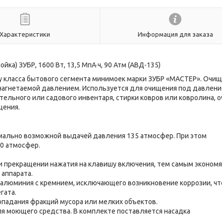
Характеристики
Информация для заказа
ка) ЗУБР, 1600 Вт, 13,5 МпА·ч, 90 Атм (АВД-135)
у класса бытового сегмента минимоек марки ЗУБР «МАСТЕР». Очи
 нагнетаемой давлением. Используется для очищения под давлен
тельного или садового инвентаря, стирки ковров или ковролина, 
щения.
мально возможной выдачей давления 135 атмосфер. При этом
0 атмосфер.
и прекращении нажатия на клавишу включения, тем самым экономя
аппарата.
 алюминия с кремнием, исключающего возникновение коррозии, чт
гата.
падания фракций мусора или мелких объектов.
я моющего средства. В комплекте поставляется насадка