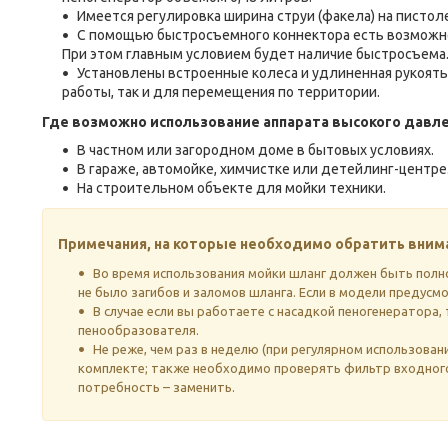
Имеется регулировка ширина струи (факела) на пистол
С помощью быстросъемного коннектора есть возможно
При этом главным условием будет наличие быстросъема
Установлены встроенные колеса и удлиненная рукоять
работы, так и для перемещения по территории.
Где возможно использование аппарата высокого давле
В частном или загородном доме в бытовых условиях.
В гараже, автомойке, химчистке или детейлинг-центре
На строительном объекте для мойки техники.
Примечания, на которые необходимо обратить внима
Во время использования мойки шланг должен быть полн
не было загибов и заломов шланга. Если в модели предусм
В случае если вы работаете с насадкой пеногенератор
пенообразователя.
Не реже, чем раз в неделю (при регулярном использован
комплекте; также необходимо проверять фильтр входного
потребность – заменить.