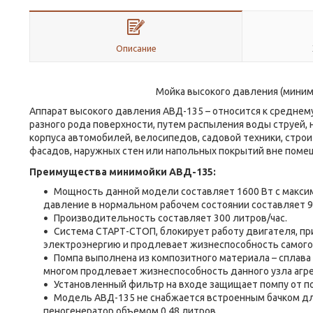
Описание
Мойка высокого давления (минимой
Аппарат высокого давления АВД-135 – относится к среднем
разного рода поверхности, путем распыления воды струей,
корпуса автомобилей, велосипедов, садовой техники, строи
фасадов, наружных стен или напольных покрытий вне поме
Преимущества минимойки АВД-135:
Мощность данной модели составляет 1600 Вт с макси
давление в нормальном рабочем состоянии составляет 9
Производительность составляет 300 литров/час.
Система СТАРТ-СТОП, блокирует работу двигателя, пр
электроэнергию и продлевает жизнеспособность самого 
Помпа выполнена из композитного материала – сплава
многом продлевает жизнеспособность данного узла агре
Установленный фильтр на входе защищает помпу от по
Модель АВД-135 не снабжается встроенным бачком дл
пеногенератор объемом 0,48 литров.