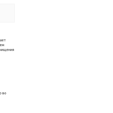
щает
ием
очищения
о во