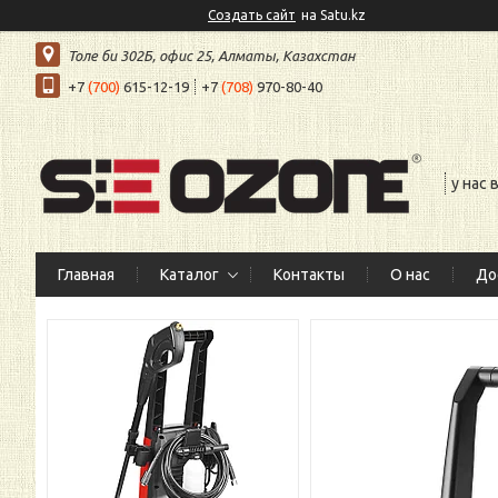
Создать сайт
на Satu.kz
Толе би 302Б, офис 25, Алматы, Казахстан
+7
(700)
615-12-19
+7
(708)
970-80-40
у нас
Главная
Каталог
Контакты
О нас
До