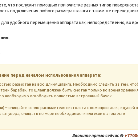
ете, что послужит помощью при очистке разных типов поверхносте
сть подключения любого размера шланга с таким же переходник
.
 для удобного перемещения аппарата как, непосредственно, во в
ния:
.
ние перед началом использования аппарата:
остью размотан на всю длину шланга. Необходимо следить за тем, чт
отрен барабан, то шланг должен быть смотан только во время хранения
а, то необходимо освободить полностью встроенный бачок
ии) – очищайте сопло распылителя пистолета с помощью иглы, идущей в
 штуцера, очищать по мере необходимости или если в этом есть
Звоните
прямо сейчас
☎️
+7700